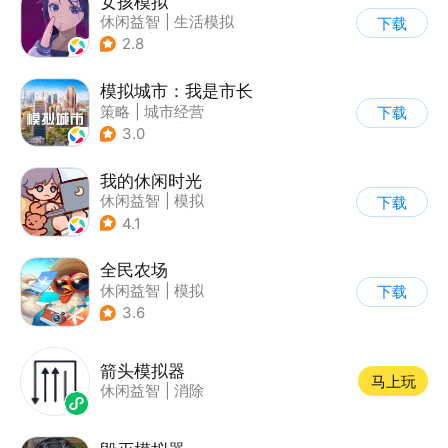
女孩模拟
休闲益智
|
生活模拟
下载
|
校园
|
卡通
2.8
模拟城市：我是市长
策略
|
城市经营
下载
|
模拟城市
|
开放世界
3.0
我的休闲时光
休闲益智
|
模拟
下载
4.1
全民农场
休闲益智
|
模拟
下载
|
田园生活
|
卡通
3.6
箭头模拟器
马上玩
休闲益智
|
消除