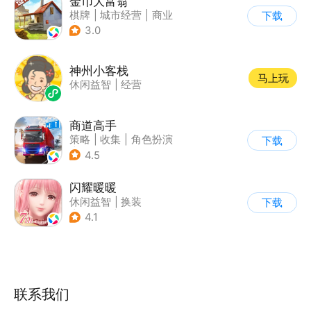
金币大富翁
棋牌
|
城市经营
|
商业
下载
|
脑洞
3.0
神州小客栈
马上玩
休闲益智
|
经营
商道高手
策略
|
收集
|
角色扮演
下载
|
模拟
4.5
闪耀暖暖
休闲益智
|
换装
下载
|
美少女
|
二次元
4.1
联系我们