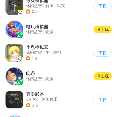
毁灭模拟器
休闲益智
|
解压
|
写实
下载
0.0
电玩模拟器
马上玩
休闲益智
|
烧脑
小忍模拟器
休闲益智
|
生活模拟
下载
|
恋爱
|
女性向
1.3
晚遇
马上玩
休闲益智
|
烧脑
真实武器
VR/AR
|
休闲解压
下载
3.5