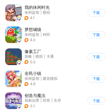
我的休闲时光
休闲益智
|
模拟
下载
4.1
梦想城镇
休闲益智
|
种田
下载
|
田园生活
|
中国风
4.0
像素工厂
策略
|
模拟
|
卡通
下载
|
62游戏
0.0
全民小镇
休闲益智
|
建造模拟
下载
|
卡通
|
腾讯
4.9
创造与魔法
创新品类
|
经营
|
生存
下载
|
开放世界
3.1