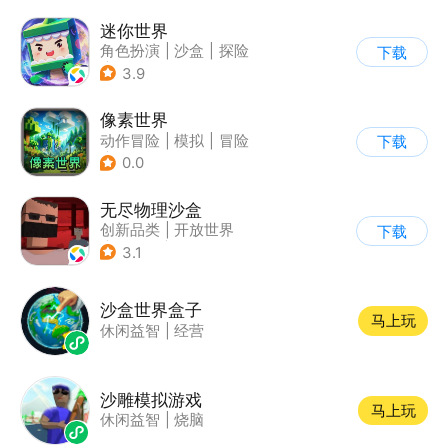
|
开放世界
|
写实
迷你世界
角色扮演
|
沙盒
|
探险
下载
|
我的世界
3.9
像素世界
动作冒险
|
模拟
|
冒险
下载
|
像素风
0.0
无尽物理沙盒
创新品类
|
开放世界
下载
|
像素风
|
动作冒险
3.1
沙盒世界盒子
马上玩
休闲益智
|
经营
沙雕模拟游戏
马上玩
休闲益智
|
烧脑