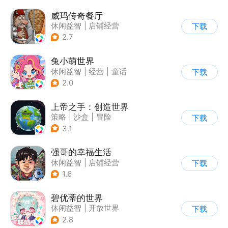
威玛传奇餐厅
休闲益智
|
店铺经营
下载
|
美食
|
卡通
2.7
兔小萌世界
休闲益智
|
经营
|
童话
下载
|
捏脸
2.0
上帝之手：创造世界
策略
|
沙盒
|
冒险
下载
|
卡通
3.1
强哥的幸福生活
休闲益智
|
店铺经营
下载
|
卡通
|
Q版
1.6
碧优蒂的世界
休闲益智
|
开放世界
下载
|
Q版
|
捏脸
2.8