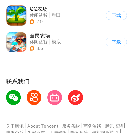
QQ农场
休闲益智
|
种田
下载
|
田园生活
|
卡通
2.9
全民农场
休闲益智
|
模拟
下载
|
田园生活
|
卡通
3.6
联系我们
|
|
|
|
|
关于腾讯
About Tencent
服务条款
商务洽谈
腾讯招聘
|
|
|
|
|
腾讯公益
版权所有
用户权限
隐私政策
侵权投诉指引