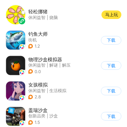
轻松挪猪
马上玩
休闲益智
|
烧脑
钓鱼大师
街机
下载
1.2
物理沙盒模拟器
休闲益智
|
解谜
|
解压
下载
|
脑洞
0.0
女孩模拟
休闲益智
|
生活模拟
下载
|
校园
|
卡通
2.8
盖瑞沙盒
创新品类
|
沙盒
下载
|
像素风
|
DIY
1.5