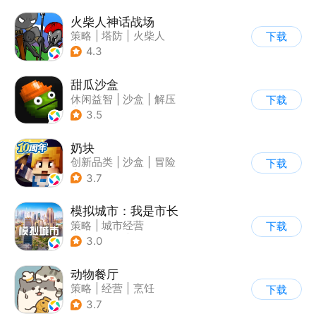
火柴人神话战场
策略
|
塔防
|
火柴人
下载
|
休闲益智
4.3
甜瓜沙盒
休闲益智
|
沙盒
|
解压
下载
|
像素风
3.5
奶块
创新品类
|
沙盒
|
冒险
下载
|
开放世界
3.7
模拟城市：我是市长
策略
|
城市经营
下载
|
模拟城市
|
开放世界
3.0
动物餐厅
策略
|
经营
|
烹饪
下载
|
宠物
3.7