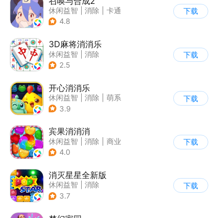
召唤与合成2
休闲益智
|
消除
|
卡通
下载
|
合成
4.8
3D麻将消消乐
休闲益智
|
消除
下载
2.5
开心消消乐
休闲益智
|
消除
|
萌系
下载
|
乐元素
3.9
宾果消消消
休闲益智
|
消除
|
商业
下载
|
宾果消消消
4.0
消灭星星全新版
休闲益智
|
消除
下载
3.7