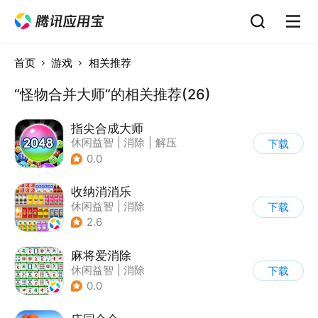
首页
游戏
相关推荐
“怪物合并大师”的相关推荐(26)
指尖合成大师
休闲益智
|
消除
|
解压
下载
|
烧脑
0.0
收纳消消乐
休闲益智
|
消除
下载
2.6
麻将爱消除
休闲益智
|
消除
下载
0.0