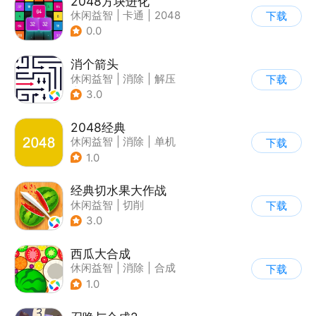
2048方块进化
休闲益智
|
卡通
|
2048
下载
0.0
消个箭头
休闲益智
|
消除
|
解压
下载
|
清新
3.0
2048经典
休闲益智
|
消除
|
单机
下载
|
合成
1.0
经典切水果大作战
休闲益智
|
切削
下载
3.0
西瓜大合成
休闲益智
|
消除
|
合成
下载
1.0