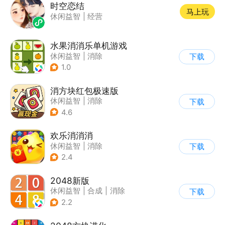
时空恋结
马上玩
休闲益智
|
经营
水果消消乐单机游戏
休闲益智
|
消除
下载
1.0
消方块红包极速版
休闲益智
|
消除
下载
|
积分网赚
4.6
欢乐消消消
休闲益智
|
消除
下载
|
积分网赚
2.4
2048新版
休闲益智
|
合成
|
消除
下载
|
2048
2.2