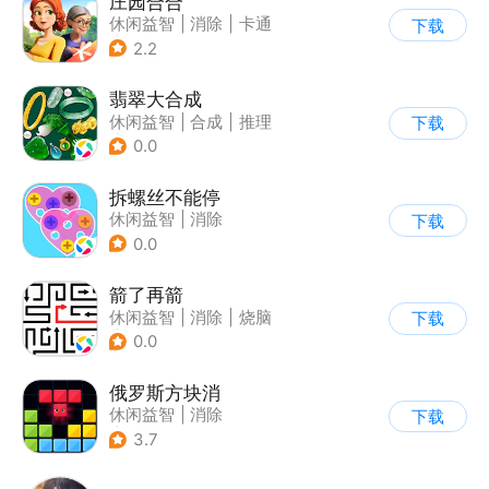
庄园合合
休闲益智
|
消除
|
卡通
下载
|
腾讯
2.2
翡翠大合成
休闲益智
|
合成
|
推理
下载
|
写实
0.0
拆螺丝不能停
休闲益智
|
消除
下载
0.0
箭了再箭
休闲益智
|
消除
|
烧脑
下载
|
清新
0.0
俄罗斯方块消
休闲益智
|
消除
下载
|
俄罗斯方块
3.7