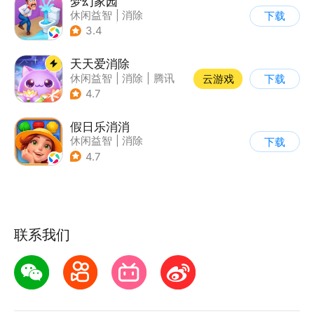
梦幻家园
休闲益智
|
消除
下载
|
女性向
|
卡通
3.4
天天爱消除
休闲益智
|
消除
|
腾讯
云游戏
下载
|
单机
4.7
假日乐消消
休闲益智
|
消除
下载
|
乐元素
4.7
联系我们