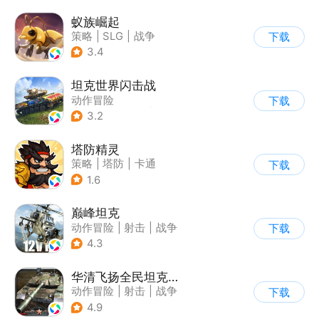
蚁族崛起
策略
|
SLG
|
战争
下载
|
卡通
3.4
坦克世界闪击战
动作冒险
下载
|
第三人称射击
|
二战
3.2
|
战术竞技
塔防精灵
策略
|
塔防
|
卡通
下载
|
自走棋
1.6
巅峰坦克
动作冒险
|
射击
|
战争
下载
|
战术竞技
4.3
华清飞扬全民坦克联盟游戏软件v1.0
动作冒险
|
射击
|
战争
下载
|
战术竞技
4.9