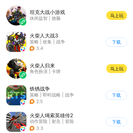
坦克大战小游戏
马上玩
休闲益智
|
烧脑
火柴人大战3
策略
|
收集
|
战争
下载
|
火柴人
3.4
火柴人归来
马上玩
角色扮演
|
卡牌
铁锈战争
策略
|
即时战略
|
战争
下载
|
像素风
2.5
火柴人绳索英雄传2
动作冒险
|
射击
|
冒险
下载
|
开放世界
3.3