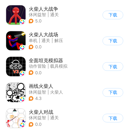
火柴人大战争
休闲益智
|
通关
下载
|
火柴人
5.0
火柴人大战场
单机
|
通关
|
解压
下载
|
火柴人
0.0
全面坦克模拟器
动作冒险
|
载具模拟
下载
|
坦克
|
写实
0.0
画线火柴人
休闲益智
|
火柴人
下载
|
DIY
4.3
火柴人对战
休闲益智
|
通关
下载
|
火柴人
0.0