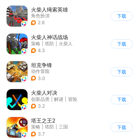
火柴人绳索英雄
角色扮演
下载
|
第三人称射击
2.6
|
火柴人
|
动作冒险
火柴人神话战场
策略
|
塔防
|
火柴人
下载
|
休闲益智
4.3
坦克争锋
动作冒险
下载
|
第三人称射击
|
二战
3.0
|
战术竞技
火柴人对决
创新品类
|
解谜
|
冒险
下载
|
挑战破纪录
3.2
塔王之王2
策略
|
塔防
|
三国
下载
|
中国风
3.7