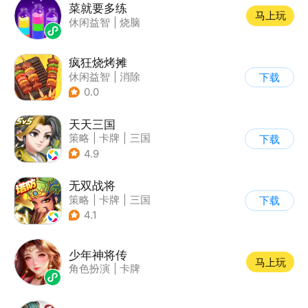
菜就要多练
马上玩
休闲益智
|
烧脑
疯狂烧烤摊
休闲益智
|
消除
下载
0.0
天天三国
策略
|
卡牌
|
三国
下载
|
Q版
4.9
无双战将
策略
|
卡牌
|
三国
下载
|
中国风
4.1
少年神将传
马上玩
角色扮演
|
卡牌