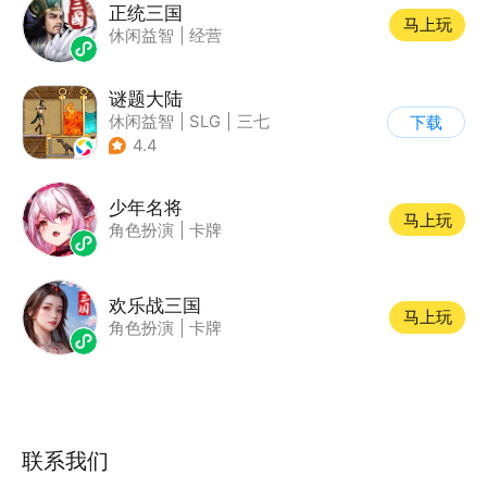
正统三国
马上玩
休闲益智
|
经营
谜题大陆
休闲益智
|
SLG
|
三七
下载
|
策略
4.4
少年名将
马上玩
角色扮演
|
卡牌
欢乐战三国
马上玩
角色扮演
|
卡牌
联系我们