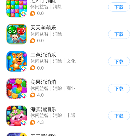
胜利了消除
休闲益智
|
消除
下载
0.0
天天萌萌乐
休闲益智
|
消除
下载
0.0
三色消消乐
休闲益智
|
消除
|
文化
下载
|
写实
0.0
宾果消消消
休闲益智
|
消除
|
商业
下载
|
宾果消消消
4.0
海滨消消乐
休闲益智
|
消除
|
卡通
下载
|
乐元素
4.3