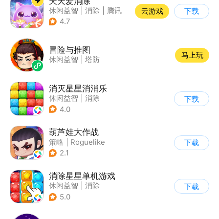
天天爱消除
休闲益智
|
消除
|
腾讯
云游戏
下载
|
单机
4.7
冒险与推图
马上玩
休闲益智
|
塔防
消灭星星消消乐
休闲益智
|
消除
下载
4.0
葫芦娃大作战
策略
|
Roguelike
下载
|
神话
|
葫芦娃
2.1
消除星星单机游戏
休闲益智
|
消除
下载
5.0