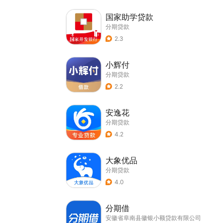
国家助学贷款
分期贷款
2.3
小辉付
分期贷款
2.2
安逸花
分期贷款
4.2
大象优品
分期贷款
4.0
分期借
安徽省阜南县徽银小额贷款有限公司