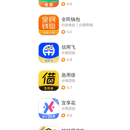
4.6
全民钱包
付款收款
|
分期商城
5.0
信用飞
分期贷款
4.8
急用借
分期贷款
4.7
宜享花
分期贷款
3.6