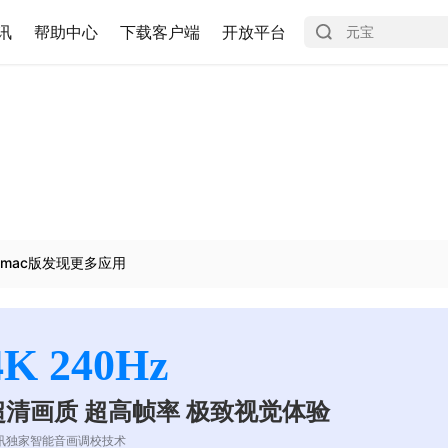
讯
帮助中心
下载客户端
开放平台
mac版发现更多应用
4K 240Hz
超清画质 超高帧率 极致视觉体验
讯独家智能音画调校技术