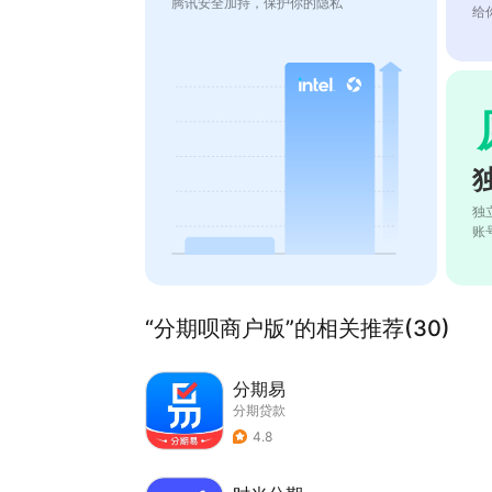
腾讯安全加持，保护你的隐私
给
独
账
“分期呗商户版”的相关推荐(30)
分期易
分期贷款
4.8