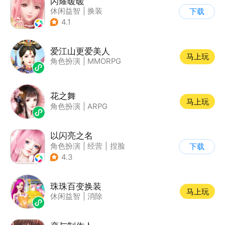
闪耀暖暖
休闲益智
|
换装
下载
|
美少女
|
二次元
4.1
爱江山更爱美人
马上玩
角色扮演
|
MMORPG
花之舞
马上玩
角色扮演
|
ARPG
以闪亮之名
角色扮演
|
经营
|
捏脸
下载
|
二次元
4.3
珠珠百变换装
马上玩
休闲益智
|
消除