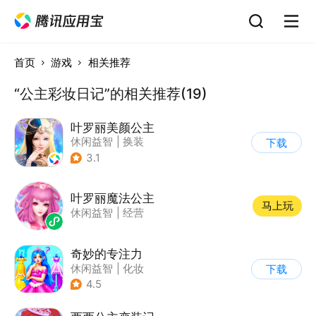
首页
游戏
相关推荐
“公主彩妆日记”的相关推荐(19)
叶罗丽美颜公主
休闲益智
|
换装
下载
|
动漫改编
3.1
|
精灵梦叶罗丽
叶罗丽魔法公主
马上玩
休闲益智
|
经营
奇妙的专注力
休闲益智
|
化妆
下载
|
宝宝巴士
|
儿童游戏
4.5