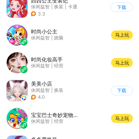
西西公主变装记
休闲益智
|
换装
|
卡通
下载
3.3
时尚小公主
马上玩
休闲益智
|
烧脑
时尚化妆高手
马上玩
休闲益智
|
经营
美美小店
休闲益智
|
换装
下载
|
女性向
|
卡通
4.0
宝宝巴士奇妙宠物美妆店
马上玩
休闲益智
|
经营