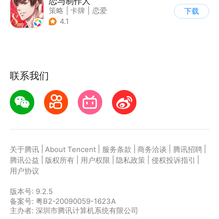
恋与制作人
策略
|
卡牌
|
恋爱
下载
|
乙女
4.1
联系我们
|
|
|
|
|
关于腾讯
About Tencent
服务条款
商务洽谈
腾讯招聘
|
|
|
|
|
腾讯公益
版权所有
用户权限
隐私政策
侵权投诉指引
用户协议
版本号:
9.2.5
备案号: 粤B2-20090059-1623A
主办者: 深圳市腾讯计算机系统有限公司