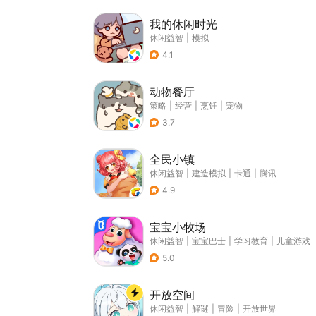
我的休闲时光
休闲益智
|
模拟
4.1
动物餐厅
策略
|
经营
|
烹饪
|
宠物
3.7
全民小镇
休闲益智
|
建造模拟
|
卡通
|
腾讯
4.9
宝宝小牧场
休闲益智
|
宝宝巴士
|
学习教育
|
儿童游戏
5.0
开放空间
休闲益智
|
解谜
|
冒险
|
开放世界