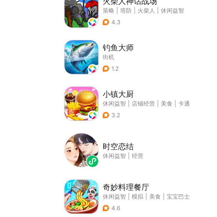
火柴人神话战场
策略
|
塔防
|
火柴人
|
休闲益智
4.3
钓鱼大师
街机
1.2
小镇大厨
休闲益智
|
店铺经营
|
美食
|
卡通
3.2
时空恋结
休闲益智
|
经营
奇妙料理餐厅
休闲益智
|
模拟
|
美食
|
宝宝巴士
4.6