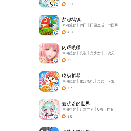
3.9
梦想城镇
休闲益智
|
种田
|
田园生活
|
中国风
4.0
闪耀暖暖
休闲益智
|
换装
|
美少女
|
二次元
4.1
吃模拟器
休闲益智
|
生活模拟
|
美食
|
卡通
4.4
碧优蒂的世界
休闲益智
|
开放世界
|
Q版
|
捏脸
2.8