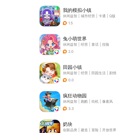
我的模拟小镇
休闲益智
|
城市经营
|
卡通
|
Q版
1.5
兔小萌世界
休闲益智
|
经营
|
童话
|
捏脸
2.0
田园小镇
休闲益智
|
经营
|
田园生活
|
剧情
0.0
疯狂动物园
休闲益智
|
跑酷
|
街机
|
像素风
3.3
奶块
创新品类
|
建造
|
冒险
|
开放世界