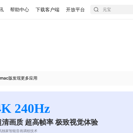
讯
帮助中心
下载客户端
开放平台
mac版发现更多应用
4K 240Hz
超清画质 超高帧率 极致视觉体验
讯独家智能音画调校技术