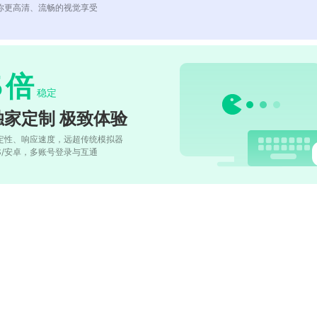
你更高清、流畅的视觉享受
5
倍
稳定
独家定制 极致体验
定性、响应速度，远超传统模拟器
OS/安卓，多账号登录与互通