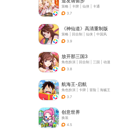
道友请留步
策略
|
卡牌
|
仙侠
|
卡通
3.7
《神仙道》高清重制版
策略
|
回合制
|
仙侠
|
中国风
3.9
放开那三国3
角色扮演
|
回合制
|
三国
|
动漫
3.8
航海王-启航
角色扮演
|
卡牌
|
冒险
|
海贼王
3.7
创意世界
换装
4.5