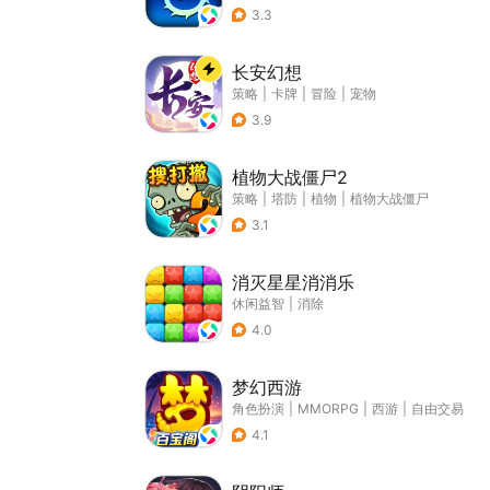
3.3
长安幻想
策略
|
卡牌
|
冒险
|
宠物
3.9
植物大战僵尸2
策略
|
塔防
|
植物
|
植物大战僵尸
3.1
消灭星星消消乐
休闲益智
|
消除
4.0
梦幻西游
角色扮演
|
MMORPG
|
西游
|
自由交易
4.1