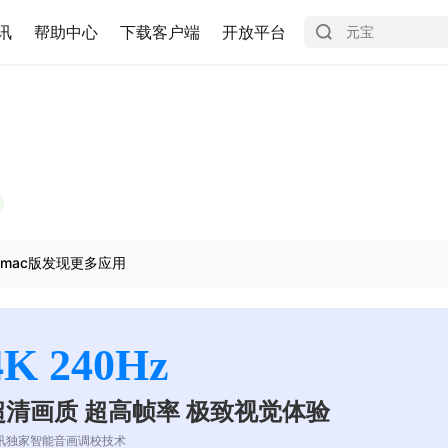
讯
帮助中心
下载客户端
开放平台
mac版发现更多应用
4K 240Hz
超清画质 超高帧率 极致视觉体验
讯独家智能音画调校技术