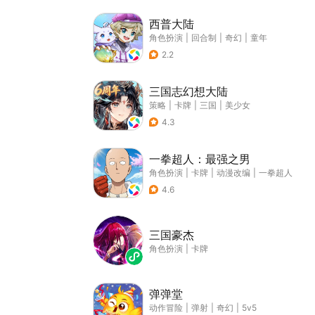
西普大陆
角色扮演
|
回合制
|
奇幻
|
童年
2.2
三国志幻想大陆
策略
|
卡牌
|
三国
|
美少女
4.3
一拳超人：最强之男
角色扮演
|
卡牌
|
动漫改编
|
一拳超人
4.6
三国豪杰
角色扮演
|
卡牌
弹弹堂
动作冒险
|
弹射
|
奇幻
|
5v5