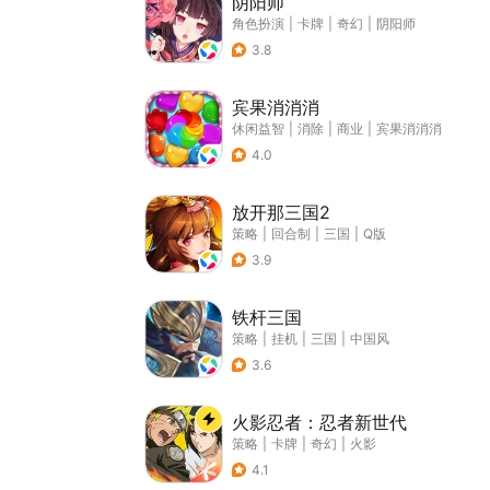
阴阳师
角色扮演
|
卡牌
|
奇幻
|
阴阳师
3.8
宾果消消消
休闲益智
|
消除
|
商业
|
宾果消消消
4.0
放开那三国2
策略
|
回合制
|
三国
|
Q版
3.9
铁杆三国
策略
|
挂机
|
三国
|
中国风
3.6
火影忍者：忍者新世代
策略
|
卡牌
|
奇幻
|
火影
4.1