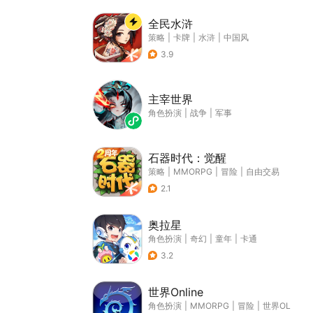
全民水浒
策略
|
卡牌
|
水浒
|
中国风
3.9
主宰世界
角色扮演
|
战争
|
军事
石器时代：觉醒
策略
|
MMORPG
|
冒险
|
自由交易
2.1
奥拉星
角色扮演
|
奇幻
|
童年
|
卡通
3.2
世界Online
角色扮演
|
MMORPG
|
冒险
|
世界OL