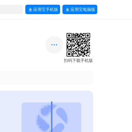
应用宝
手机版
应用宝
电脑版
扫码下载手机版