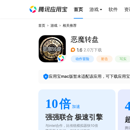
首页
游戏
软件
资
首页
游戏
相关推荐
恶魔转盘
1.6
2.0万下载
动作冒险
射击
写实
应用宝mac版暂未适配该应用，可下载应用宝
10
倍
加速
强强联合 极速引擎
与intel合作，比传统模拟器快10倍
腾