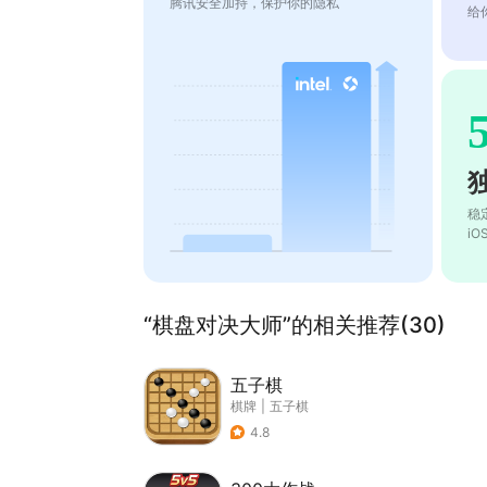
腾讯安全加持，保护你的隐私
给
稳
i
“棋盘对决大师”的相关推荐(30)
五子棋
棋牌
|
五子棋
4.8