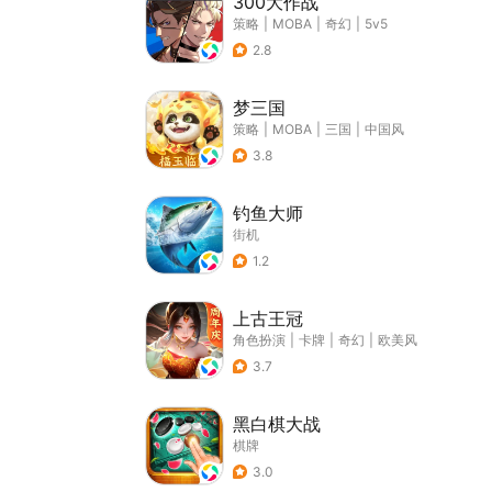
300大作战
策略
|
MOBA
|
奇幻
|
5v5
2.8
梦三国
策略
|
MOBA
|
三国
|
中国风
3.8
钓鱼大师
街机
1.2
上古王冠
角色扮演
|
卡牌
|
奇幻
|
欧美风
3.7
黑白棋大战
棋牌
3.0