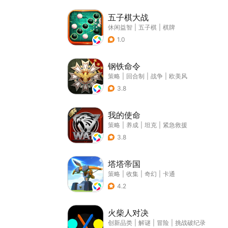
五子棋大战
休闲益智
|
五子棋
|
棋牌
1.0
钢铁命令
策略
|
回合制
|
战争
|
欧美风
3.8
我的使命
策略
|
养成
|
坦克
|
紧急救援
3.8
塔塔帝国
策略
|
收集
|
奇幻
|
卡通
4.2
火柴人对决
创新品类
|
解谜
|
冒险
|
挑战破纪录