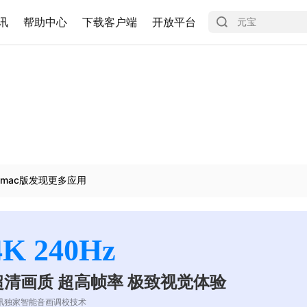
讯
帮助中心
下载客户端
开放平台
mac版发现更多应用
4K 240Hz
超清画质 超高帧率 极致视觉体验
讯独家智能音画调校技术