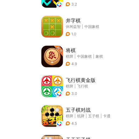
3.2
井字棋
休闲益智
|
中国象棋
1.0
将棋
棋牌
|
中国象棋
|
象棋
4.9
飞行棋黄金版
棋牌
|
飞行棋
3.0
五子棋对战
棋牌
|
纸牌
|
五子棋
|
卡通
4.5