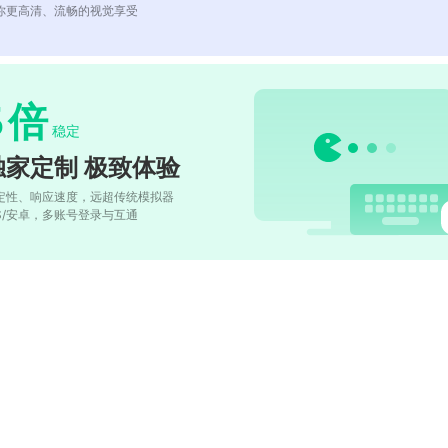
你更高清、流畅的视觉享受
5
倍
稳定
独家定制 极致体验
定性、响应速度，远超传统模拟器
OS/安卓，多账号登录与互通