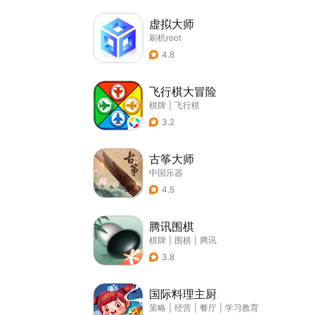
虚拟大师
刷机root
4.8
飞行棋大冒险
棋牌
|
飞行棋
3.2
古筝大师
中国乐器
4.5
腾讯围棋
棋牌
|
围棋
|
腾讯
3.8
国际料理主厨
策略
|
经营
|
餐厅
|
学习教育