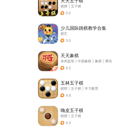
天天五子棋
棋牌
|
五子棋
5.0
少儿国际跳棋教学合集
棋艺
5.0
天天象棋
休闲益智
|
中国象棋
|
象棋
|
腾讯
4.2
五林五子棋
棋牌
|
五子棋
|
学习教育
4.6
嗨皮五子棋
棋牌
|
五子棋
0.0