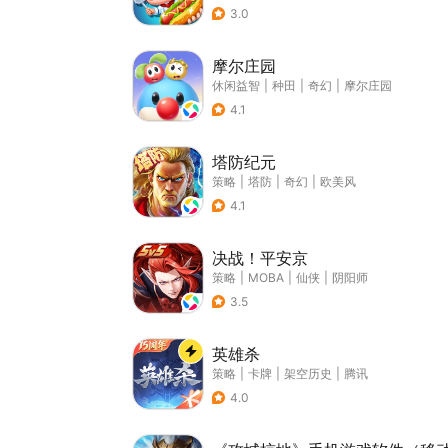
3.0
摩尔庄园
休闲益智
|
种田
|
奇幻
|
摩尔庄园
4.1
塔防纪元
策略
|
塔防
|
奇幻
|
欧美风
4.1
决战！平安京
策略
|
MOBA
|
仙侠
|
阴阳师
3.5
英雄杀
策略
|
卡牌
|
架空历史
|
腾讯
4.0