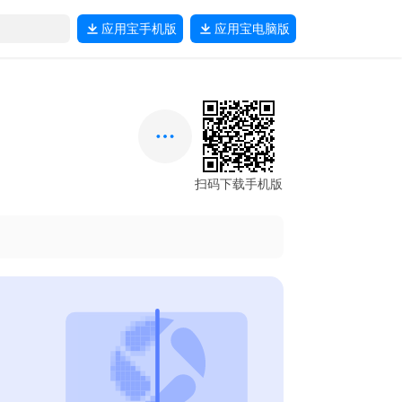
应用宝
手机版
应用宝
电脑版
扫码下载手机版