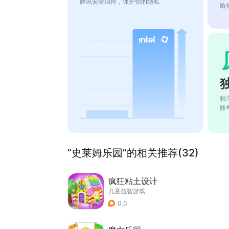
腾讯安全加持，保护你的隐私
给
独
账
“史莱姆乐园”的相关推荐(32)
疯狂粘土设计
儿童益智游戏
0.0