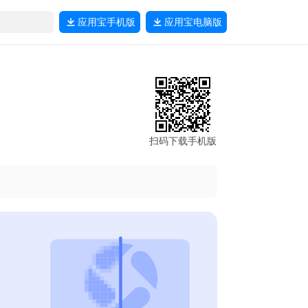
应用宝
手机版
应用宝
电脑版
扫码下载手机版