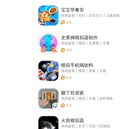
宝宝早餐车
休闲益智
|
烹饪
|
宝宝巴士
|
儿童游戏
4.5
史莱姆模拟器制作
休闲益智
|
模拟
|
史莱姆
|
卡通
3.0
模拟手机喝饮料
休闲益智
|
模拟
|
美食
|
卡通
0.0
砸了邻居家
休闲益智
|
模拟
|
卡通
|
动作冒险
0.0
火箭模拟器
休闲益智
|
太空
|
写实
|
62游戏