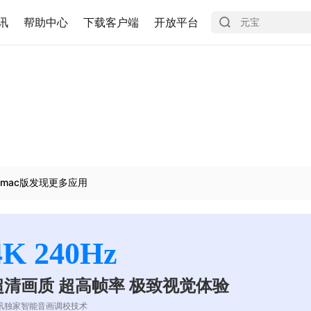
讯
帮助中心
下载客户端
开放平台
mac版发现更多应用
4K 240Hz
超清画质 超高帧率 极致视觉体验
讯独家智能音画调校技术