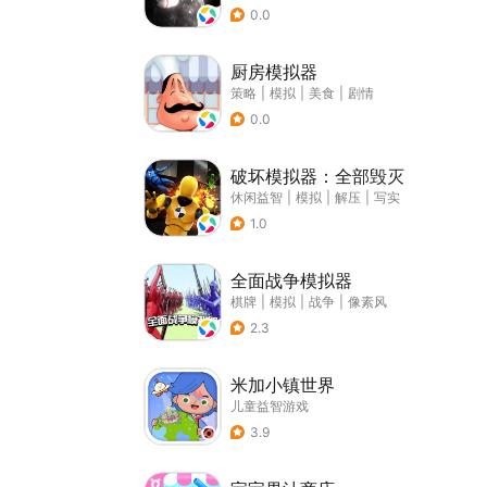
0.0
厨房模拟器
策略
|
模拟
|
美食
|
剧情
0.0
破坏模拟器：全部毁灭
休闲益智
|
模拟
|
解压
|
写实
1.0
全面战争模拟器
棋牌
|
模拟
|
战争
|
像素风
2.3
米加小镇世界
儿童益智游戏
3.9