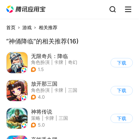
首页
游戏
相关推荐
“神俑降临”的相关推荐(16)
无限奇兵：降临
角色扮演
|
卡牌
|
奇幻
下载
|
欧美风
1.5
放开那三国
角色扮演
|
卡牌
|
三国
下载
|
Q版
4.0
神将传说
策略
|
卡牌
|
三国
下载
|
角色扮演
5.0