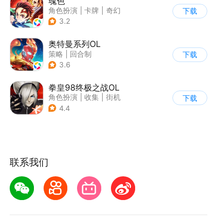
魂色
角色扮演
|
卡牌
|
奇幻
下载
|
动漫
3.2
奥特曼系列OL
策略
|
回合制
下载
|
动漫改编
|
奥特曼
3.6
拳皇98终极之战OL
角色扮演
|
收集
|
街机
下载
|
拳皇
4.4
联系我们