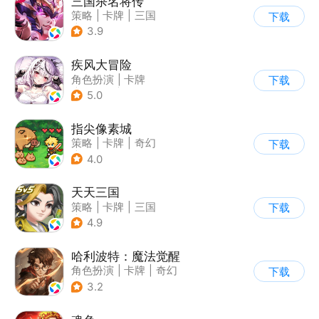
三国杀名将传
策略
|
卡牌
|
三国
下载
|
Q版
3.9
疾风大冒险
角色扮演
|
卡牌
下载
|
美少女
|
二次元
5.0
指尖像素城
策略
|
卡牌
|
奇幻
下载
|
美少女
4.0
天天三国
策略
|
卡牌
|
三国
下载
|
Q版
4.9
哈利波特：魔法觉醒
角色扮演
|
卡牌
|
奇幻
下载
|
哈利波特
3.2