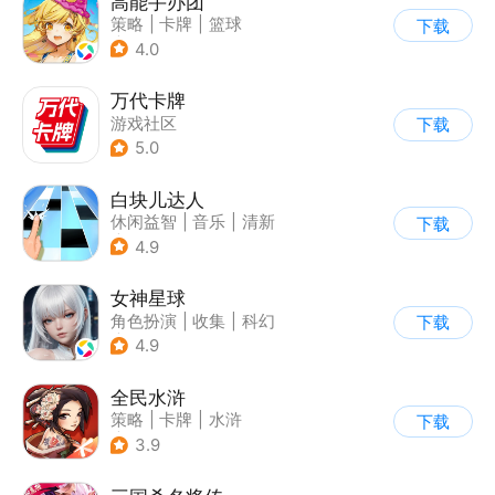
高能手办团
策略
|
卡牌
|
篮球
下载
|
美少女
4.0
万代卡牌
游戏社区
下载
5.0
白块儿达人
休闲益智
|
音乐
|
清新
下载
|
多比特
4.9
女神星球
角色扮演
|
收集
|
科幻
下载
|
捏脸
4.9
全民水浒
策略
|
卡牌
|
水浒
下载
|
中国风
3.9