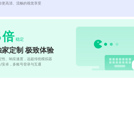
你更高清、流畅的视觉享受
5
倍
稳定
独家定制 极致体验
定性、响应速度，远超传统模拟器
OS/安卓，多账号登录与互通