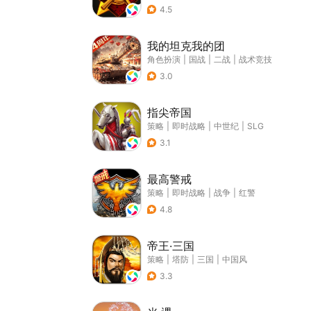
4.5
我的坦克我的团
角色扮演
|
国战
|
二战
|
战术竞技
3.0
指尖帝国
策略
|
即时战略
|
中世纪
|
SLG
3.1
最高警戒
策略
|
即时战略
|
战争
|
红警
4.8
帝王·三国
策略
|
塔防
|
三国
|
中国风
3.3