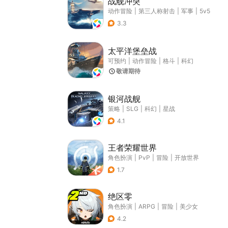
战舰冲突
动作冒险
|
第三人称射击
|
军事
|
5v5
3.3
太平洋堡垒战
可预约
|
动作冒险
|
格斗
|
科幻
敬请期待
银河战舰
策略
|
SLG
|
科幻
|
星战
4.1
王者荣耀世界
角色扮演
|
PvP
|
冒险
|
开放世界
1.7
绝区零
角色扮演
|
ARPG
|
冒险
|
美少女
4.2