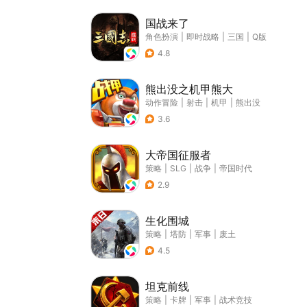
国战来了
角色扮演
|
即时战略
|
三国
|
Q版
4.8
熊出没之机甲熊大
动作冒险
|
射击
|
机甲
|
熊出没
3.6
大帝国征服者
策略
|
SLG
|
战争
|
帝国时代
2.9
生化围城
策略
|
塔防
|
军事
|
废土
4.5
坦克前线
策略
|
卡牌
|
军事
|
战术竞技