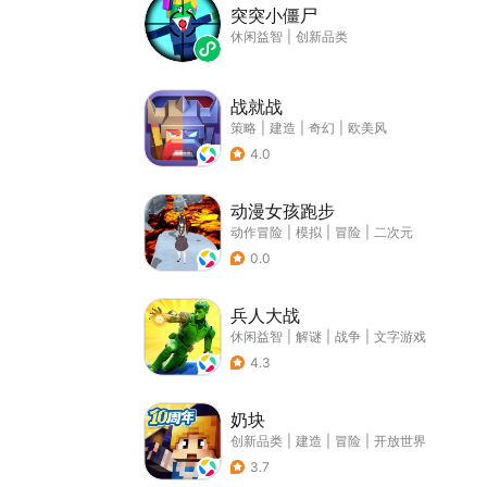
突突小僵尸
休闲益智
|
创新品类
战就战
策略
|
建造
|
奇幻
|
欧美风
4.0
动漫女孩跑步
动作冒险
|
模拟
|
冒险
|
二次元
0.0
兵人大战
休闲益智
|
解谜
|
战争
|
文字游戏
4.3
奶块
创新品类
|
建造
|
冒险
|
开放世界
3.7