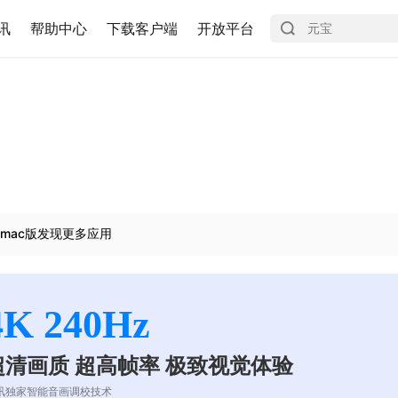
讯
帮助中心
下载客户端
开放平台
mac版发现更多应用
4K 240Hz
超清画质 超高帧率 极致视觉体验
讯独家智能音画调校技术