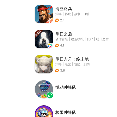
海岛奇兵
策略
|
养成
|
战争
|
Q版
2.4
明日之后
动作冒险
|
建造模拟
|
丧尸
|
明日之后
4.1
明日方舟：终末地
策略
|
经营
|
冒险
|
剧情
3.6
悦动冲锋队
极限冲锋队