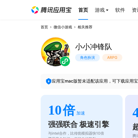
首页
游戏
软件
资
首页
微信小游戏
相关推荐
小小冲锋队
角色扮演
ARPG
应用宝mac版暂未适配该应用，可下载应用宝
10
倍
加速
强强联合 极速引擎
与intel合作，比传统模拟器快10倍
腾