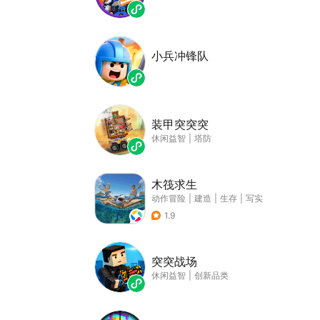
小兵冲锋队
装甲突突突
休闲益智
|
塔防
木筏求生
动作冒险
|
建造
|
生存
|
写实
1.9
突突战场
休闲益智
|
创新品类