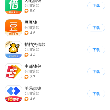
闪电借钱
分期贷款
下载
5.0
豆豆钱
分期贷款
下载
4.5
拍拍贷借款
分期贷款
下载
4.4
中邮钱包
分期贷款
下载
2.7
美易借钱
分期贷款
下载
4.6