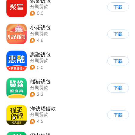
聚富钱包
分期贷款
下载
0.0
小花钱包
分期贷款
下载
4.6
惠融钱包
分期贷款
下载
0.0
熊猫钱包
分期贷款
下载
2.3
洋钱罐借款
分期贷款
下载
4.5