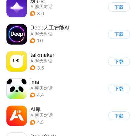
筑梦岛
AI聊天对话
下载
|
聊天机器人
3.0
Deep人工智能AI
AI聊天对话
下载
1.0
talkmaker
AI聊天对话
下载
3.6
ima
AI聊天对话
下载
|
AI文章写作
4.4
|
AI搜索引擎
AI库
AI聊天对话
下载
4.5