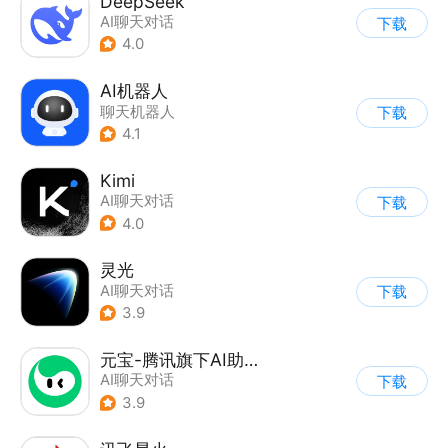
DeepSeek
AI聊天对话
下载
4.0
AI机器人
聊天机器人
下载
|
AI聊天对话
4.1
Kimi
AI聊天对话
下载
4.0
灵光
AI聊天对话
下载
3.9
元宝-腾讯旗下AI助手
AI聊天对话
下载
3.9