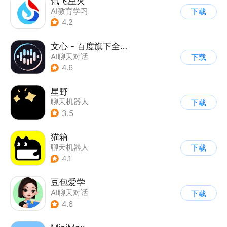
讯飞星火
AI教育学习
下载
|
AI聊天对话
4.2
文心 - 百度旗下全能AI助手
AI聊天对话
下载
4.6
星野
聊天机器人
下载
|
AI聊天对话
3.5
猫箱
聊天机器人
下载
|
AI聊天对话
4.1
豆包爱学
AI聊天对话
下载
4.6