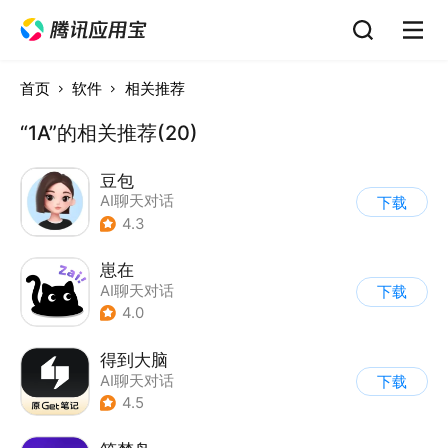
首页
软件
相关推荐
“1A”的相关推荐(20)
豆包
AI聊天对话
下载
4.3
崽在
AI聊天对话
下载
4.0
得到大脑
AI聊天对话
下载
4.5