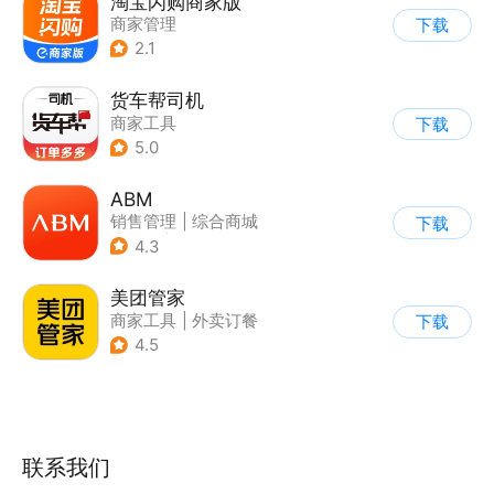
淘宝闪购商家版
商家管理
下载
2.1
货车帮司机
商家工具
下载
5.0
ABM
销售管理
|
综合商城
下载
|
其他
|
商家管理
4.3
美团管家
商家工具
|
外卖订餐
下载
4.5
联系我们