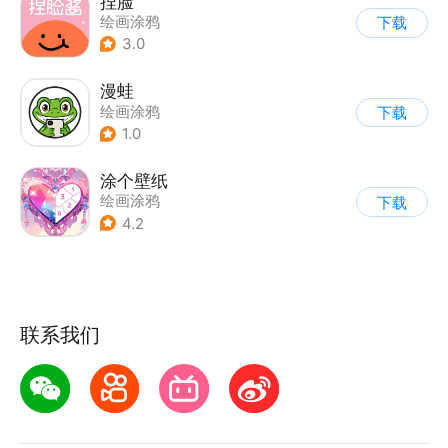
捏脸
绘画涂鸦
下载
3.0
漫蛙
绘画涂鸦
下载
1.0
涂个壁纸
绘画涂鸦
下载
4.2
联系我们