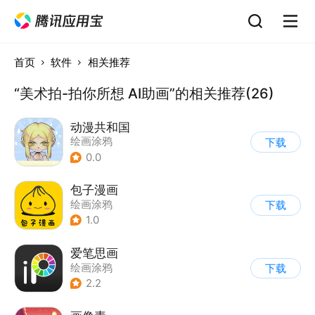
首页
软件
相关推荐
“美术拍-拍你所想 AI助画”的相关推荐(26)
动漫共和国
绘画涂鸦
下载
0.0
包子漫画
绘画涂鸦
下载
1.0
爱笔思画
绘画涂鸦
下载
2.2