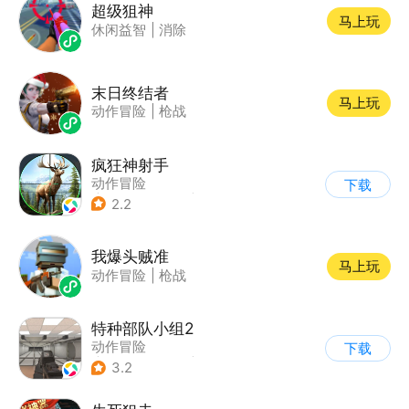
超级狙神
马上玩
休闲益智
|
消除
末日终结者
马上玩
动作冒险
|
枪战
疯狂神射手
动作冒险
下载
|
第一人称射击
|
枪战
2.2
|
写实
我爆头贼准
马上玩
动作冒险
|
枪战
特种部队小组2
动作冒险
下载
|
第一人称射击
|
枪战
3.2
|
写实