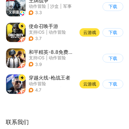
王牌战争
动作冒险
|
沙盒
|
军事
下载
|
开放世界
3.3
使命召唤手游
支持iOS
|
动作冒险
云游戏
下载
|
第一人称射击
|
军事
3.7
和平精英-8.8免费领20连抽
支持iOS
|
动作冒险
下载
|
PvP
|
枪战
3.9
穿越火线-枪战王者
动作冒险
云游戏
下载
|
第一人称射击
|
枪战
4.7
|
穿越火线
联系我们