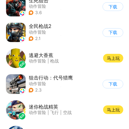
生死狙击
动作冒险
下载
|
第一人称射击
|
枪战
3.6
|
战术竞技
全民枪战2
动作冒险
下载
|
第一人称射击
|
枪战
2.1
|
二次元
逃避大香蕉
马上玩
动作冒险
|
枪战
狙击行动：代号猎鹰
动作冒险
下载
|
第一人称射击
|
枪战
2.3
|
写实
迷你枪战精英
马上玩
动作冒险
|
飞行
|
空战