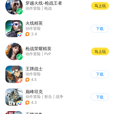
穿越火线-枪战王者
马上玩
动作冒险
|
枪战
火线精英
动作冒险
下载
|
第一人称射击
|
枪战
3.4
|
写实
枪战荣耀精英
马上玩
动作冒险
|
PvP
王牌战士
动作冒险
下载
|
第一人称射击
|
枪战
4.5
|
5v5
巅峰坦克
动作冒险
|
射击
|
战争
下载
|
战术竞技
4.3