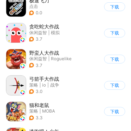
极速飞刀
点击
下载
0.0
贪吃蛇大作战
休闲益智
|
模拟
下载
|
贪吃蛇
|
卡通
3.7
野蛮人大作战
休闲益智
|
Roguelike
下载
|
奇幻
|
卡通
3.7
弓箭手大作战
策略
|
io
|
战争
下载
|
非对称竞技
3.0
猫和老鼠
策略
|
MOBA
下载
|
动漫改编
|
猫和老鼠
3.3