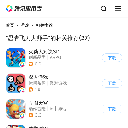
首页
游戏
相关推荐
“忍者飞刀大师手”的相关推荐(27)
火柴人对决3D
创新品类
|
ARPG
下载
|
冒险
|
挑战破纪录
0.0
双人游戏
休闲益智
|
派对游戏
下载
1.9
闹闹天宫
动作冒险
|
io
|
神话
下载
|
中国风
3.3