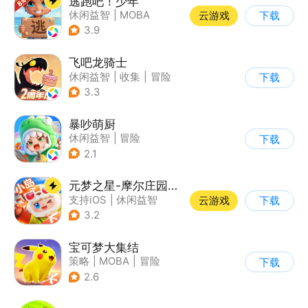
逃跑吧！少年
休闲益智
|
MOBA
云游戏
下载
|
非对称竞技
|
卡通
3.9
飞吧龙骑士
休闲益智
|
收集
|
冒险
下载
|
宠物
3.3
暴吵萌厨
休闲益智
|
冒险
下载
|
派对游戏
|
萌系
2.1
元梦之星-摩尔庄园联动
支持iOS
|
休闲益智
云游戏
下载
|
PvP
|
派对游戏
3.2
宝可梦大集结
策略
|
MOBA
|
冒险
下载
|
精灵宝可梦
2.6