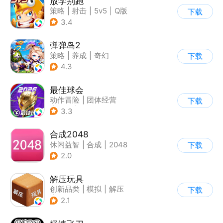
放学别跑
策略
|
射击
|
5v5
|
Q版
下载
3.4
弹弹岛2
策略
|
养成
|
奇幻
下载
|
Q版
4.3
最佳球会
动作冒险
|
团体经营
下载
|
足球
|
匹配对战
3.3
合成2048
休闲益智
|
合成
|
2048
下载
2.0
解压玩具
创新品类
|
模拟
|
解压
下载
|
卡通
2.1