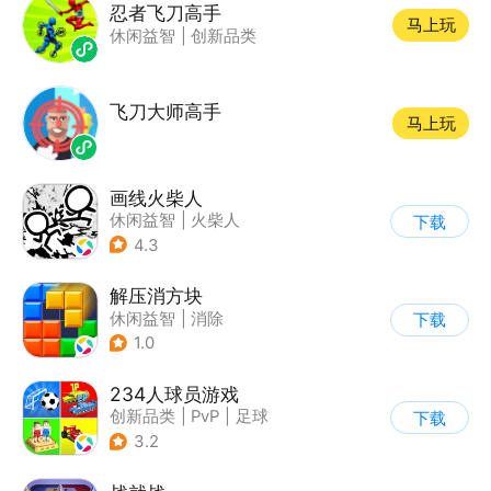
忍者飞刀高手
马上玩
休闲益智
|
创新品类
飞刀大师高手
马上玩
画线火柴人
休闲益智
|
火柴人
下载
|
DIY
4.3
解压消方块
休闲益智
|
消除
下载
1.0
234人球员游戏
创新品类
|
PvP
|
足球
下载
|
千人同屏
3.2