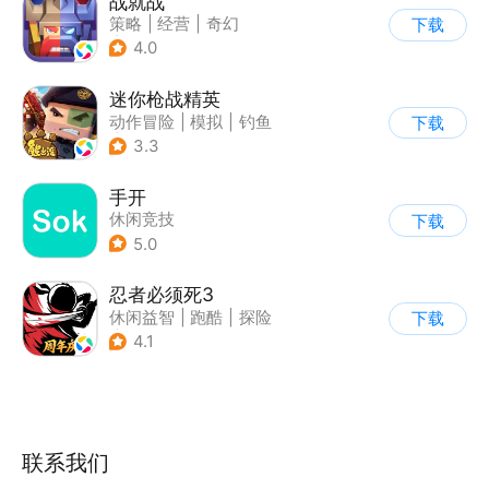
战就战
策略
|
经营
|
奇幻
下载
|
欧美风
4.0
迷你枪战精英
动作冒险
|
模拟
|
钓鱼
下载
|
童年
3.3
手开
休闲竞技
下载
5.0
忍者必须死3
休闲益智
|
跑酷
|
探险
下载
|
和风
4.1
联系我们