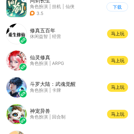
问剑长生
角色扮演
|
挂机
|
仙侠
下载
|
剧情
3.5
修真五百年
马上玩
休闲益智
|
经营
仙灵修真
马上玩
角色扮演
|
ARPG
斗罗大陆：武魂觉醒
马上玩
角色扮演
|
卡牌
神宠异兽
马上玩
角色扮演
|
回合制