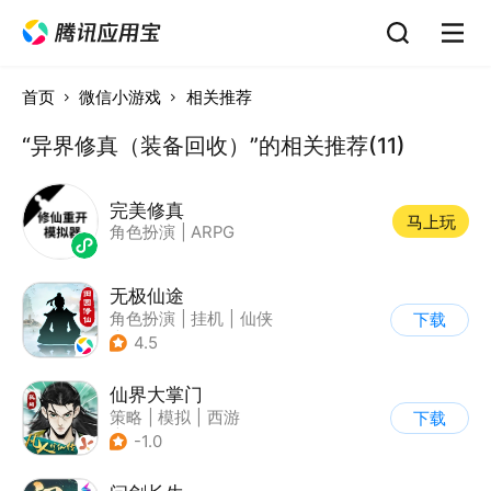
首页
微信小游戏
相关推荐
“异界修真（装备回收）”的相关推荐(11)
完美修真
马上玩
角色扮演
|
ARPG
无极仙途
角色扮演
|
挂机
|
仙侠
下载
|
文字游戏
4.5
仙界大掌门
策略
|
模拟
|
西游
下载
|
剧情
-1.0