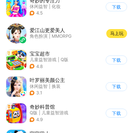
奇妙的专注力
休闲益智
|
化妆
下载
|
宝宝巴士
|
儿童游戏
4.5
爱江山更爱美人
马上玩
角色扮演
|
MMORPG
宝宝超市
儿童益智游戏
|
Q版
下载
4.8
叶罗丽美颜公主
休闲益智
|
换装
下载
|
动漫改编
3.1
|
精灵梦叶罗丽
奇妙科普馆
Q版
|
儿童益智游戏
下载
4.9