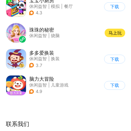
宝宝小厨房
休闲益智
|
模拟
|
餐厅
下载
|
宝宝巴士
4.3
珠珠的秘密
马上玩
休闲益智
|
烧脑
多多爱换装
休闲益智
|
换装
下载
|
儿童游戏
|
卡通
3.7
脑力大冒险
休闲益智
|
儿童游戏
下载
|
卡通
|
学习教育
4.9
联系我们