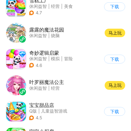
雪糕工厂
休闲益智
|
经营
|
美食
下载
|
宝宝巴士
4.7
露露的魔法花园
马上玩
休闲益智
|
烧脑
奇妙逻辑启蒙
休闲益智
|
模拟
|
冒险
下载
|
宝宝巴士
4.6
叶罗丽魔法公主
马上玩
休闲益智
|
经营
宝宝甜品店
Q版
|
儿童益智游戏
下载
4.5