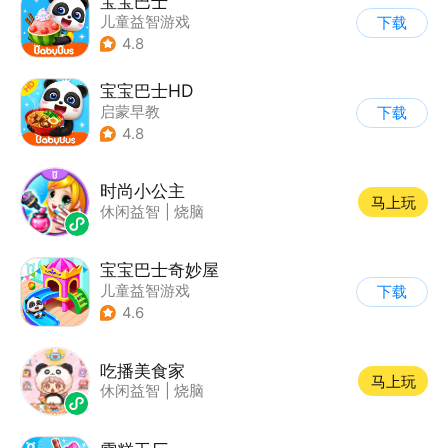
宝宝巴士
儿童益智游戏
下载
|
启蒙早教
4.8
宝宝巴士HD
启蒙早教
下载
|
儿童益智游戏
4.8
时尚小公主
马上玩
休闲益智
|
烧脑
宝宝巴士奇妙屋
儿童益智游戏
下载
|
启蒙早教
|
Q版
4.6
|
数学数独
吃播美食家
马上玩
休闲益智
|
烧脑