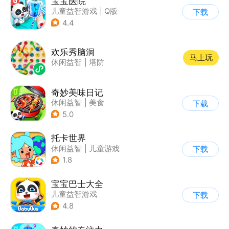
宝宝医院
儿童益智游戏
|
Q版
下载
4.4
欢乐秀脑洞
马上玩
休闲益智
|
塔防
奇妙美味日记
休闲益智
|
美食
下载
|
宝宝巴士
|
学习教育
5.0
托卡世界
休闲益智
|
儿童游戏
下载
1.8
宝宝巴士大全
儿童益智游戏
下载
|
启蒙早教
4.8