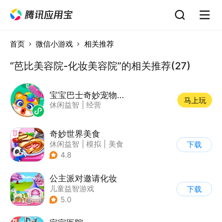
首页
微信小游戏
相关推荐
“芭比美容院-化妆美容院”的相关推荐(27)
宝宝巴士奇妙宠物美妆店
马上玩
休闲益智
|
经营
奇妙世界美食
休闲益智
|
模拟
|
美食
下载
|
宝宝巴士
4.8
公主派对邀请化妆
儿童益智游戏
下载
5.0