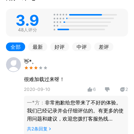
3.9
48人评分
全部
最新
好评
中评
差评
👋*。
很难加载过来呀！
2020-09-10
6
2
一*方
：
非常抱歉给您带来了不好的体验。
我们已经记录并会仔细评估的。有更多的使
用问题和建议，欢迎您拨打客服热线
40083-66166！
共
2
条回复