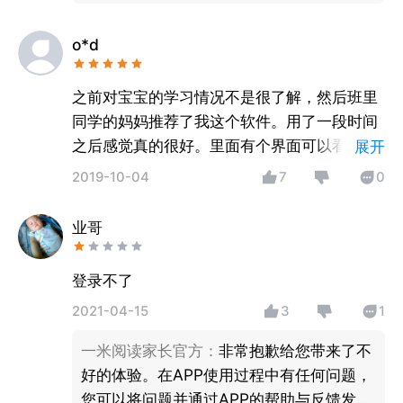
o*d
之前对宝宝的学习情况不是很了解，然后班里
同学的妈妈推荐了我这个软件。用了一段时间
之后感觉真的很好。里面有个界面可以看到宝
展开
宝每天学习的情况，还会有一周的总结，看看
2019-10-04
7
0
宝宝学习哪里出现了问题。里面还有很多课程
视频，宝宝不会的话，妈妈还可以看视频给宝
业哥
宝讲，很实用。app里面还有签到功能，我现
在每天都在坚持签到，签到的奖励很丰厚的，
登录不了
真的很棒的！
2021-04-15
3
1
一米阅读家长官方
：
非常抱歉给您带来了不
好的体验。在APP使用过程中有任何问题，
您可以将问题并通过APP的帮助与反馈发至