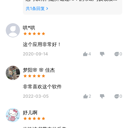
线上客服。或者直接拨打客服电话：
共
1
条回复
40083-66166。我们会第一时间查找出现
问题的原因并进行解决。
哄*哄
这个应用非常好！
2020-09-14
4
0
梦阳🌸 🌸 佳杰
非常喜欢这个软件
2022-03-05
2
0
妤儿啊