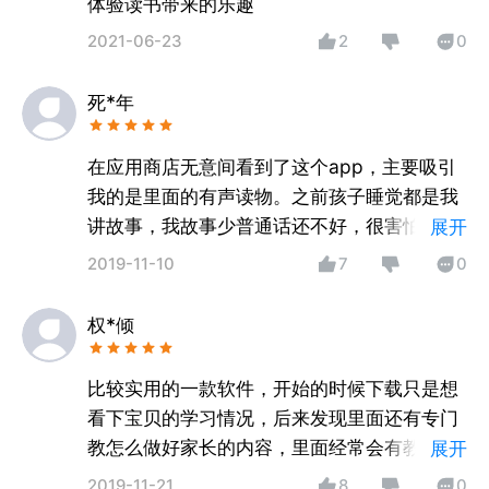
体验读书带来的乐趣
2021-06-23
2
0
死*年
在应用商店无意间看到了这个app，主要吸引
我的是里面的有声读物。之前孩子睡觉都是我
讲故事，我故事少普通话还不好，很害怕孩子
展开
腻了会烦。还好这款软件里面的有声读物很
2019-11-10
7
0
多，每天不断的更新，发音也很标准，声音还
很天美，孩子也很喜欢。我也要努力跟着软件
权*倾
学发音，争取改掉口音。
比较实用的一款软件，开始的时候下载只是想
看下宝贝的学习情况，后来发现里面还有专门
教怎么做好家长的内容，里面经常会有教育专
展开
家进行直播，教大家怎么和孩子交流，提升孩
2019-11-21
8
0