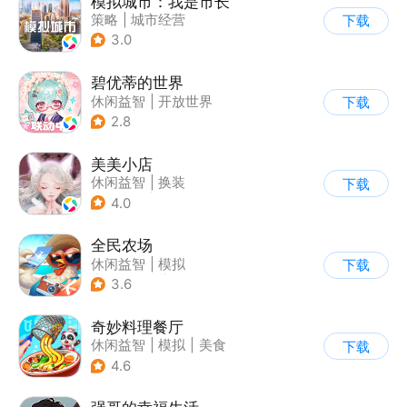
模拟城市：我是市长
策略
|
城市经营
下载
|
模拟城市
|
开放世界
3.0
碧优蒂的世界
休闲益智
|
开放世界
下载
|
Q版
|
捏脸
2.8
美美小店
休闲益智
|
换装
下载
|
女性向
|
卡通
4.0
全民农场
休闲益智
|
模拟
下载
|
田园生活
|
卡通
3.6
奇妙料理餐厅
休闲益智
|
模拟
|
美食
下载
|
宝宝巴士
4.6