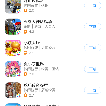
超市模拟器
休闲益智
|
模拟
下载
|
文字游戏
|
经营
2.0
火柴人神话战场
策略
|
塔防
|
火柴人
下载
|
休闲益智
4.3
小镇大厨
休闲益智
|
店铺经营
下载
|
美食
|
卡通
3.2
兔小萌世界
休闲益智
|
经营
|
童话
下载
|
捏脸
2.0
威玛传奇餐厅
休闲益智
|
店铺经营
下载
|
美食
|
卡通
2.7