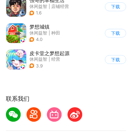
强哥的幸福生活
休闲益智
|
店铺经营
下载
|
卡通
|
Q版
1.6
梦想城镇
休闲益智
|
种田
下载
|
田园生活
|
中国风
4.0
皮卡堂之梦想起源
休闲益智
|
经营
下载
|
像素风
|
雷霆
3.9
联系我们