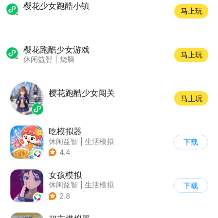
樱花少女跑酷小镇
马上玩
樱花跑酷少女游戏
马上玩
休闲益智
|
烧脑
樱花跑酷少女闯关
马上玩
吃模拟器
休闲益智
|
生活模拟
下载
|
美食
|
卡通
4.4
女孩模拟
休闲益智
|
生活模拟
下载
|
校园
|
卡通
2.8