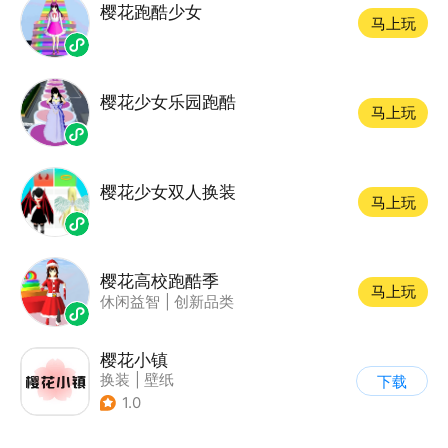
樱花跑酷少女
马上玩
樱花少女乐园跑酷
马上玩
樱花少女双人换装
马上玩
樱花高校跑酷季
马上玩
休闲益智
|
创新品类
樱花小镇
换装
|
壁纸
下载
1.0