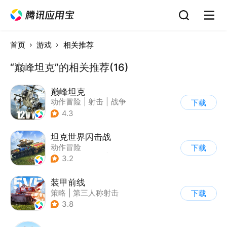
首页
游戏
相关推荐
“巅峰坦克”的相关推荐(16)
巅峰坦克
动作冒险
|
射击
|
战争
下载
|
战术竞技
4.3
坦克世界闪击战
动作冒险
下载
|
第三人称射击
|
二战
3.2
|
战术竞技
装甲前线
策略
|
第三人称射击
下载
|
坦克
|
战术竞技
3.8