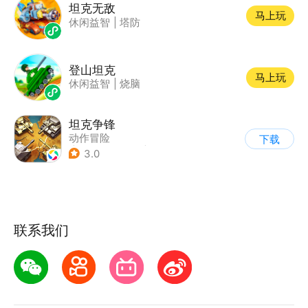
坦克无敌
马上玩
休闲益智
|
塔防
登山坦克
马上玩
休闲益智
|
烧脑
坦克争锋
动作冒险
下载
|
第三人称射击
|
二战
3.0
|
战术竞技
联系我们