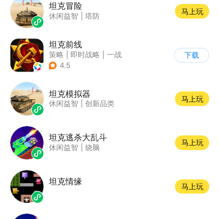
坦克冒险
马上玩
休闲益智
|
塔防
坦克前线
策略
|
即时战略
|
一战
下载
|
战术竞技
4.5
坦克模拟器
马上玩
休闲益智
|
创新品类
坦克逃杀大乱斗
马上玩
休闲益智
|
烧脑
坦克情缘
马上玩