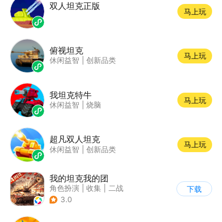
双人坦克正版
马上玩
俯视坦克
马上玩
休闲益智
|
创新品类
我坦克特牛
马上玩
休闲益智
|
烧脑
超凡双人坦克
马上玩
休闲益智
|
创新品类
我的坦克我的团
角色扮演
|
收集
|
二战
下载
|
战术竞技
3.0