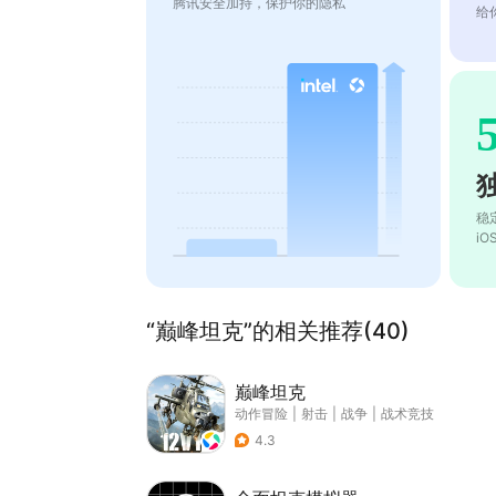
腾讯安全加持，保护你的隐私
给
稳
i
“巅峰坦克”的相关推荐(40)
巅峰坦克
动作冒险
|
射击
|
战争
|
战术竞技
4.3