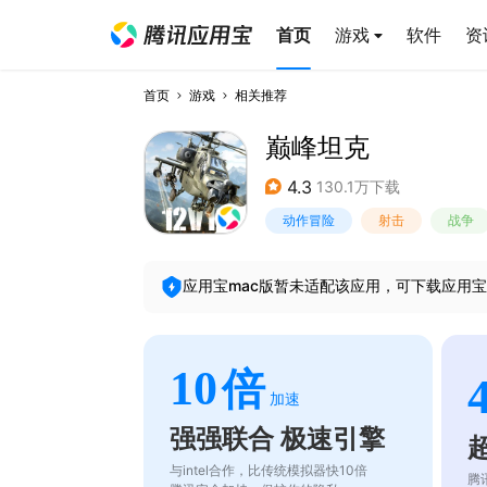
首页
游戏
软件
资
首页
游戏
相关推荐
巅峰坦克
4.3
130.1万下载
动作冒险
射击
战争
应用宝mac版暂未适配该应用，可下载应用宝
10
倍
加速
强强联合 极速引擎
与intel合作，比传统模拟器快10倍
腾