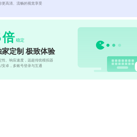
你更高清、流畅的视觉享受
5
倍
稳定
独家定制 极致体验
定性、响应速度，远超传统模拟器
OS/安卓，多账号登录与互通