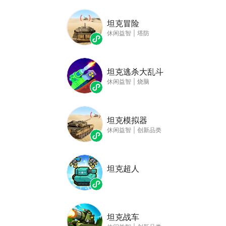
坦克冒险
休闲益智
|
塔防
坦克逃杀大乱斗
休闲益智
|
烧脑
坦克模拟器
休闲益智
|
创新品类
坦克超人
坦克战车