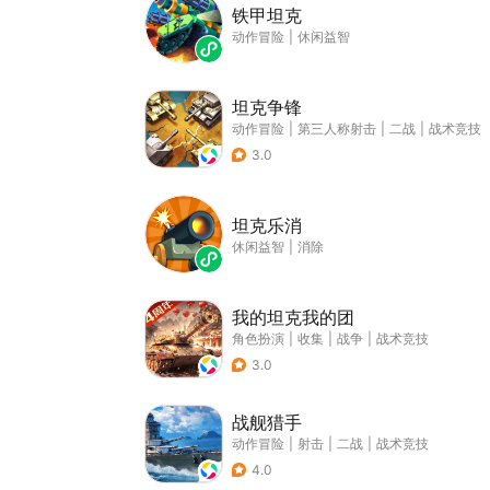
铁甲坦克
动作冒险
|
休闲益智
坦克争锋
动作冒险
|
第三人称射击
|
二战
|
战术竞技
3.0
坦克乐消
休闲益智
|
消除
我的坦克我的团
角色扮演
|
收集
|
战争
|
战术竞技
3.0
战舰猎手
动作冒险
|
射击
|
二战
|
战术竞技
4.0