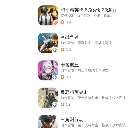
和平精英-8.8免费领20连抽
支持iOS
|
动作冒险
|
PvP
|
枪战
3.9
空战争锋
动作冒险
|
弹幕射击
|
空战
|
写实
3.3
卡拉彼丘
动作冒险
|
射击
|
枪战
|
美少女
3.8
反恐精英突击
动作冒险
|
第一人称射击
|
枪战
|
战术竞技
2.8
三角洲行动
动作冒险
|
第一人称射击
|
枪战
|
战术竞技