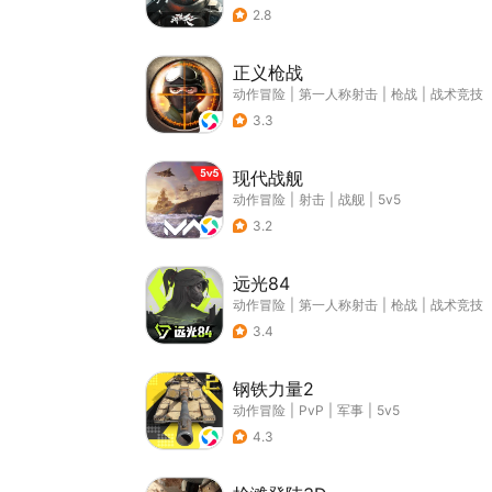
2.8
正义枪战
动作冒险
|
第一人称射击
|
枪战
|
战术竞技
3.3
现代战舰
动作冒险
|
射击
|
战舰
|
5v5
3.2
远光84
动作冒险
|
第一人称射击
|
枪战
|
战术竞技
3.4
钢铁力量2
动作冒险
|
PvP
|
军事
|
5v5
4.3