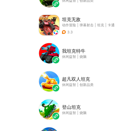
休闲益智
|
创新品类
坦克无敌
动作冒险
|
弹幕射击
|
坦克
|
卡通
3.3
我坦克特牛
休闲益智
|
烧脑
超凡双人坦克
休闲益智
|
创新品类
登山坦克
休闲益智
|
烧脑