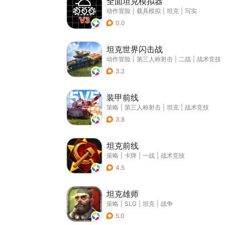
全面坦克模拟器
动作冒险
|
载具模拟
|
坦克
|
写实
0.0
坦克世界闪击战
动作冒险
|
第三人称射击
|
二战
|
战术竞技
3.2
装甲前线
策略
|
第三人称射击
|
坦克
|
战术竞技
3.8
坦克前线
策略
|
卡牌
|
一战
|
战术竞技
4.5
坦克雄师
策略
|
SLG
|
坦克
|
战争
5.0