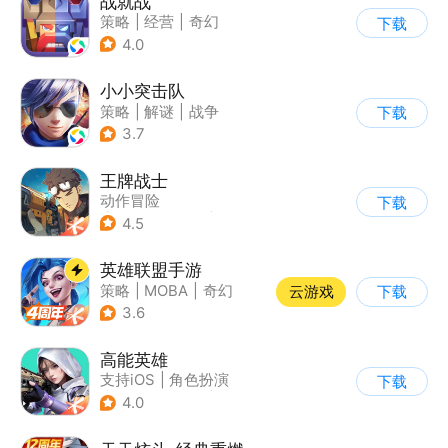
战就战
策略
|
经营
|
奇幻
下载
|
欧美风
4.0
小小突击队
策略
|
解谜
|
战争
下载
|
5v5
3.7
王牌战士
动作冒险
下载
|
第一人称射击
|
枪战
4.5
|
5v5
英雄联盟手游
策略
|
MOBA
|
奇幻
云游戏
下载
|
英雄联盟
3.6
高能英雄
支持iOS
|
角色扮演
下载
|
第三人称射击
|
科幻
4.0