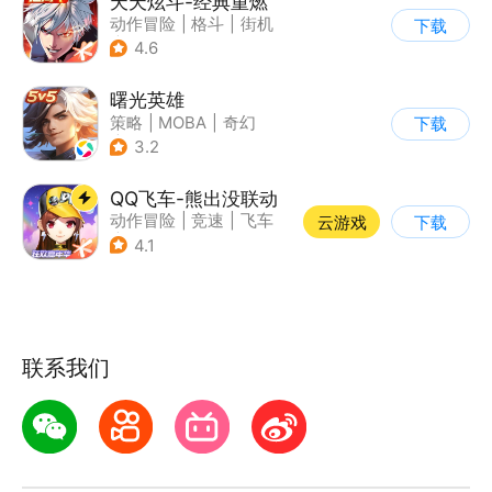
天天炫斗-经典重燃
动作冒险
|
格斗
|
街机
下载
|
动漫
4.6
曙光英雄
策略
|
MOBA
|
奇幻
下载
|
5v5
3.2
QQ飞车-熊出没联动
动作冒险
|
竞速
|
飞车
云游戏
下载
|
漂移
4.1
联系我们