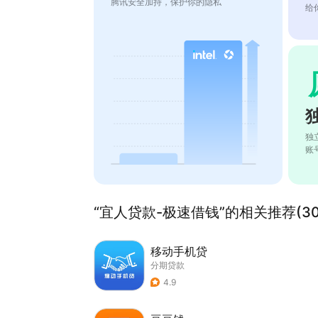
腾讯安全加持，保护你的隐私
给
独
账
“宜人贷款-极速借钱”的相关推荐(30
移动手机贷
分期贷款
4.9