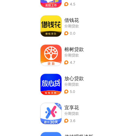
4.5
借钱花
分期贷款
0.0
榕树贷款
分期贷款
4.7
放心贷款
分期贷款
5.0
宜享花
分期贷款
3.6