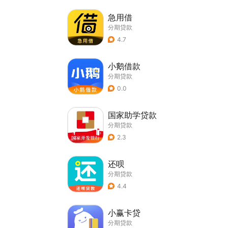
急用借
分期贷款
4.7
小鹅借款
分期贷款
0.0
国家助学贷款
分期贷款
2.3
还呗
分期贷款
4.4
小赢卡贷
分期贷款