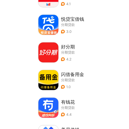
4.1
悦贷宝借钱
分期贷款
3.0
好分期
分期贷款
4.2
闪借备用金
分期贷款
1.0
有钱花
分期贷款
4.4