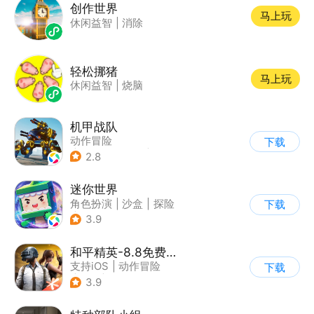
创作世界
马上玩
休闲益智
|
消除
轻松挪猪
马上玩
休闲益智
|
烧脑
机甲战队
动作冒险
下载
|
第三人称射击
|
枪战
2.8
|
匹配对战
迷你世界
角色扮演
|
沙盒
|
探险
下载
|
我的世界
3.9
和平精英-8.8免费领20连抽
支持iOS
|
动作冒险
下载
|
PvP
|
枪战
3.9