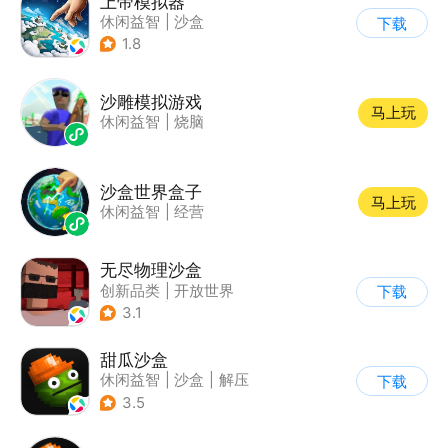
上帝模拟器
休闲益智
|
沙盒
下载
|
建造模拟
1.8
沙雕模拟游戏
马上玩
休闲益智
|
烧脑
沙盒世界盒子
马上玩
休闲益智
|
经营
无尽物理沙盒
创新品类
|
开放世界
下载
|
像素风
|
动作冒险
3.1
甜瓜沙盒
休闲益智
|
沙盒
|
解压
下载
|
像素风
3.5