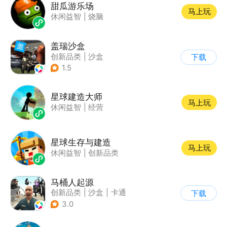
甜瓜游乐场
马上玩
休闲益智
|
烧脑
盖瑞沙盒
创新品类
|
沙盒
下载
|
像素风
|
DIY
1.5
星球建造大师
马上玩
休闲益智
|
经营
星球生存与建造
马上玩
休闲益智
|
创新品类
马桶人起源
创新品类
|
沙盒
|
卡通
下载
|
建造
3.0