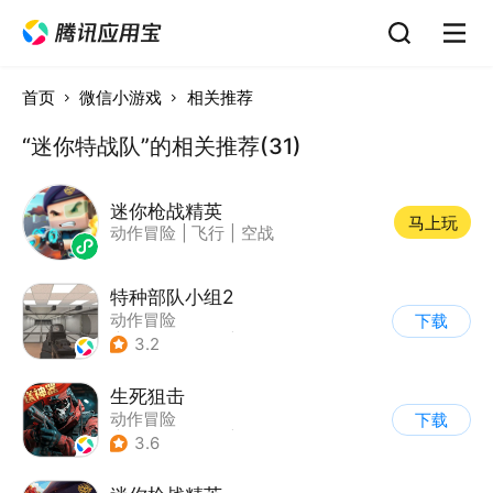
首页
微信小游戏
相关推荐
“迷你特战队”的相关推荐(31)
迷你枪战精英
马上玩
动作冒险
|
飞行
|
空战
特种部队小组2
动作冒险
下载
|
第一人称射击
|
枪战
3.2
|
写实
生死狙击
动作冒险
下载
|
第一人称射击
|
枪战
3.6
|
战术竞技