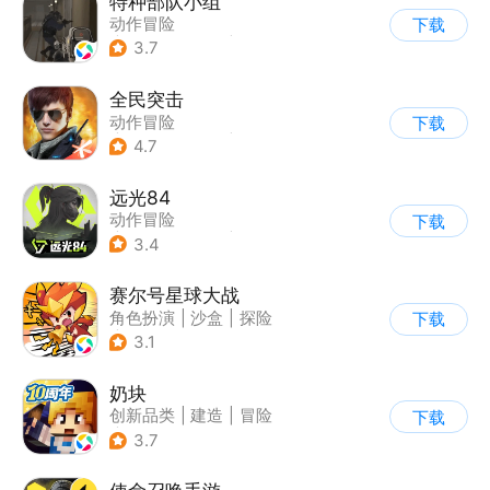
特种部队小组
动作冒险
下载
|
第一人称射击
|
枪战
3.7
|
写实
全民突击
动作冒险
下载
|
第三人称射击
|
枪战
4.7
|
战术竞技
远光84
动作冒险
下载
|
第一人称射击
|
枪战
3.4
|
战术竞技
赛尔号星球大战
角色扮演
|
沙盒
|
探险
下载
|
赛尔号
3.1
奶块
创新品类
|
建造
|
冒险
下载
|
开放世界
3.7