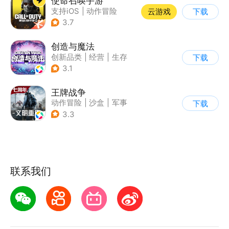
使命召唤手游
支持iOS
|
动作冒险
云游戏
下载
|
第一人称射击
|
军事
3.7
创造与魔法
创新品类
|
经营
|
生存
下载
|
开放世界
3.1
王牌战争
动作冒险
|
沙盒
|
军事
下载
|
开放世界
3.3
联系我们