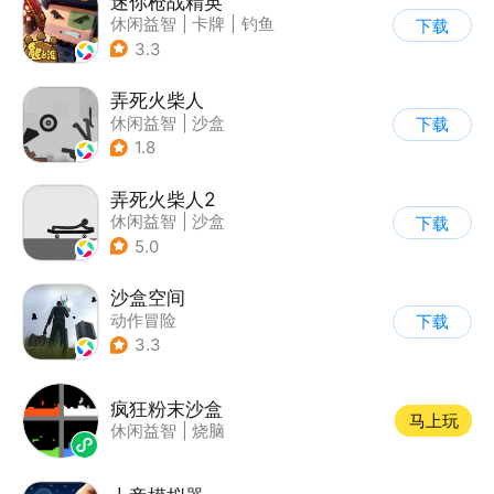
迷你枪战精英
休闲益智
|
卡牌
|
钓鱼
下载
|
童年
3.3
弄死火柴人
休闲益智
|
沙盒
下载
|
火柴人
1.8
弄死火柴人2
休闲益智
|
沙盒
下载
5.0
沙盒空间
动作冒险
下载
|
第一人称射击
3.3
|
开放世界
|
写实
疯狂粉末沙盒
马上玩
休闲益智
|
烧脑