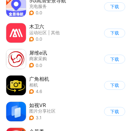
5G高清全景导航
充电服务
下载
0.0
木卫六
运动社区
|
其他
下载
0.0
犀维e讯
商家采购
下载
0.0
广角相机
相机
下载
4.6
如视VR
图片分享社区
下载
3.1