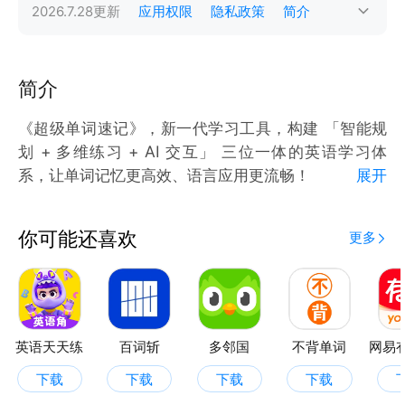
2026.7.28
更新
应用权限
隐私政策
简介
简介
《超级单词速记》，新一代学习工具，构建 「智能规
划 + 多维练习 + AI 交互」 三位一体的英语学习体
系，让单词记忆更高效、语言应用更流畅！
展开
一、科学背词：定制化学习路径
你可能还喜欢
更多
计划灵活配置：支持选定词书，自定义 每日学习量 与
完成周期，背词顺序支持 书本编排、考频优先级、字
母正序 ，适配应试、兴趣等多元需求；
8 大练习模式：涵盖 英汉选择、汉英互译、读词填
空、单词对对碰 （中英 / 听力双模式）、音节拼写、
英语天天练
百词斩
多邻国
不背单词
字母拼写、报听写、随身听，从 “认词” 到 “用词” 全场
下载
下载
下载
下载
景训练；