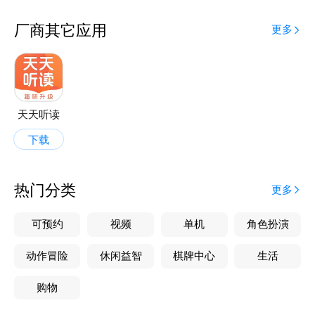
高效导入工具：内置 拍照识别功能 ，纸质文本生词一
键录入，碎片化学习无缝衔接。
厂商其它应用
更多
二、AI 突破：会对话的学习助手
口语实时对练：AI 助手 “Lisa” 支持 中英双语自由对话
，模拟日常交流场景（如购物、问路），实时纠正发音
与表达错误，破解 “哑巴英语”；
天天听读
知识全维支援：百科问答（解答跨学科疑问）、智能语
下载
法讲解（拆解复杂知识点）、AI 写作辅助（润色句式 /
逻辑），构建 “学 — 练 — 用” 闭环；
热门分类
更多
可预约
视频
单机
角色扮演
动作冒险
休闲益智
棋牌中心
生活
购物