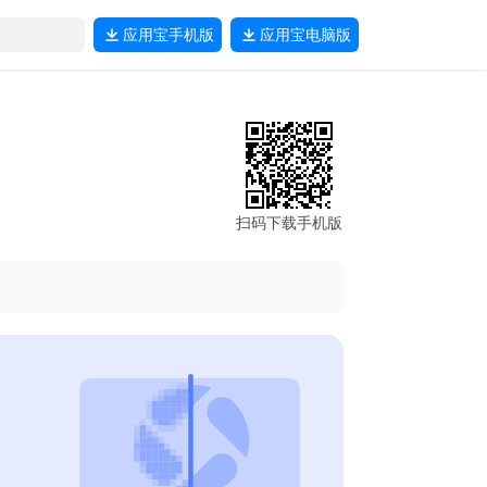
应用宝
手机版
应用宝
电脑版
扫码下载手机版