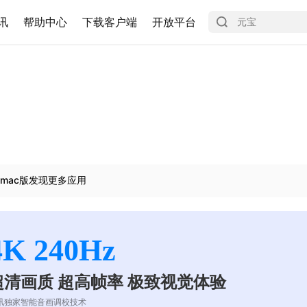
讯
帮助中心
下载客户端
开放平台
mac版发现更多应用
4K 240Hz
超清画质 超高帧率 极致视觉体验
讯独家智能音画调校技术