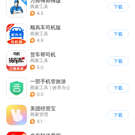
万师傅师傅版
商家工具
下载
4.5
顺风车司机版
商家工具
下载
4.9
货车帮司机
商家工具
下载
5.0
一部手机管旅游
商家工具
|
效率办公
下载
|
商家管理
0.0
美团经营宝
商家管理
下载
4.1