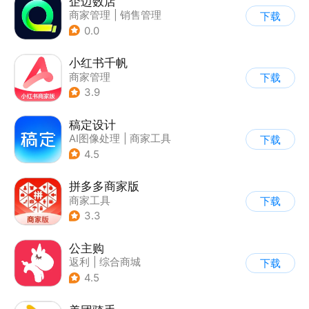
企迈数店
商家管理
|
销售管理
下载
0.0
小红书千帆
商家管理
下载
3.9
稿定设计
AI图像处理
|
商家工具
下载
4.5
拼多多商家版
商家工具
下载
3.3
公主购
返利
|
综合商城
下载
|
潮流商城
4.5