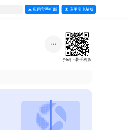
应用宝
手机版
应用宝
电脑版
扫码下载手机版