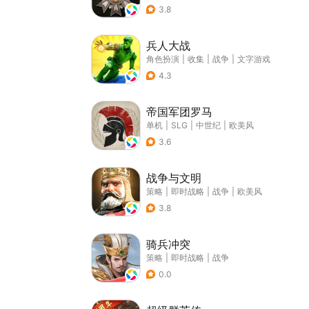
3.8
兵人大战
角色扮演
|
收集
|
战争
|
文字游戏
4.3
帝国军团罗马
单机
|
SLG
|
中世纪
|
欧美风
3.6
战争与文明
策略
|
即时战略
|
战争
|
欧美风
3.8
骑兵冲突
策略
|
即时战略
|
战争
0.0