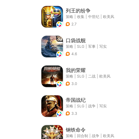
列王的纷争
策略
|
收集
|
中世纪
|
欧美风
2.7
口袋战舰
策略
|
SLG
|
军事
|
写实
4.6
我的荣耀
策略
|
SLG
|
二战
|
欧美风
3.0
帝国战纪
策略
|
SLG
|
战争
|
写实
3.3
钢铁命令
策略
|
回合制
|
战争
|
欧美风