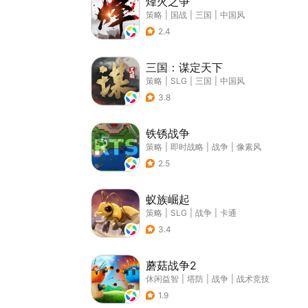
烽火之争
策略
|
国战
|
三国
|
中国风
2.4
三国：谋定天下
策略
|
SLG
|
三国
|
中国风
3.8
铁锈战争
策略
|
即时战略
|
战争
|
像素风
2.5
蚁族崛起
策略
|
SLG
|
战争
|
卡通
3.4
蘑菇战争2
休闲益智
|
塔防
|
战争
|
战术竞技
1.9