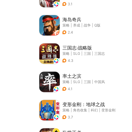
3.1
海岛奇兵
策略
|
养成
|
战争
|
Q版
2.4
三国志·战略版
策略
|
SLG
|
三国
|
三国志
4.3
率土之滨
策略
|
SLG
|
三国
|
中国风
4.1
变形金刚：地球之战
策略
|
角色收集
|
科幻
|
变形金刚
3.7