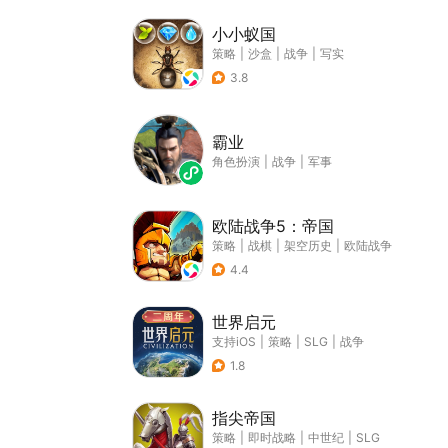
小小蚁国
策略
|
沙盒
|
战争
|
写实
3.8
霸业
角色扮演
|
战争
|
军事
欧陆战争5：帝国
策略
|
战棋
|
架空历史
|
欧陆战争
4.4
世界启元
支持iOS
|
策略
|
SLG
|
战争
1.8
指尖帝国
策略
|
即时战略
|
中世纪
|
SLG