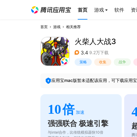
首页
游戏
软件
资
首页
游戏
相关推荐
火柴人大战3
3.4
9.2万下载
策略
收集
战争
应用宝mac版暂未适配该应用，可下载应用宝
10
倍
加速
强强联合 极速引擎
与intel合作，比传统模拟器快10倍
腾