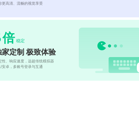
你更高清、流畅的视觉享受
5
倍
稳定
独家定制 极致体验
定性、响应速度，远超传统模拟器
OS/安卓，多账号登录与互通