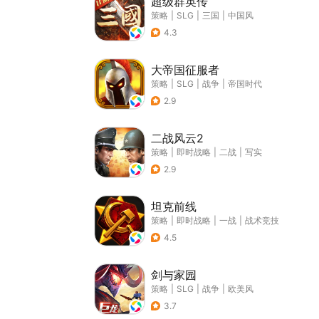
超级群英传
策略
|
SLG
|
三国
|
中国风
4.3
大帝国征服者
策略
|
SLG
|
战争
|
帝国时代
2.9
二战风云2
策略
|
即时战略
|
二战
|
写实
2.9
坦克前线
策略
|
即时战略
|
一战
|
战术竞技
4.5
剑与家园
策略
|
SLG
|
战争
|
欧美风
3.7