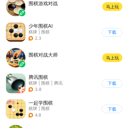
围棋游戏对战
马上玩
少年围棋AI
棋牌
|
围棋
下载
2.3
围棋对战大师
马上玩
腾讯围棋
棋牌
|
围棋
|
腾讯
下载
3.8
一起学围棋
棋牌
|
围棋
下载
4.8