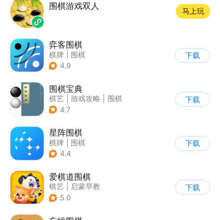
围棋游戏双人
马上玩
弈客围棋
棋牌
|
围棋
下载
4.9
围棋宝典
棋艺
|
游戏攻略
|
围棋
下载
4.7
星阵围棋
棋牌
|
围棋
下载
4.4
爱棋道围棋
棋艺
|
启蒙早教
下载
5.0