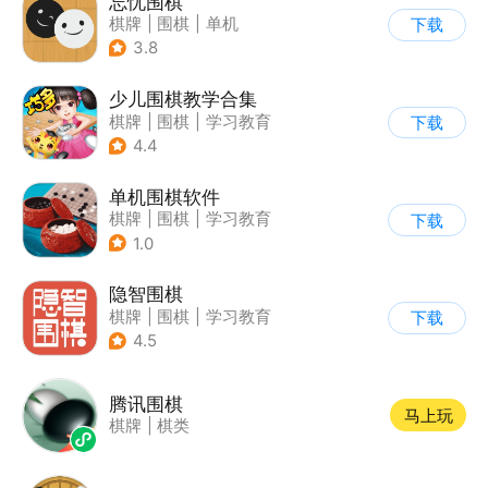
忘忧围棋
棋牌
|
围棋
|
单机
下载
3.8
少儿围棋教学合集
棋牌
|
围棋
|
学习教育
下载
4.4
单机围棋软件
棋牌
|
围棋
|
学习教育
下载
1.0
隐智围棋
棋牌
|
围棋
|
学习教育
下载
4.5
腾讯围棋
马上玩
棋牌
|
棋类