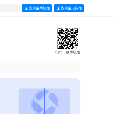
应用宝
手机版
应用宝
电脑版
扫码下载手机版