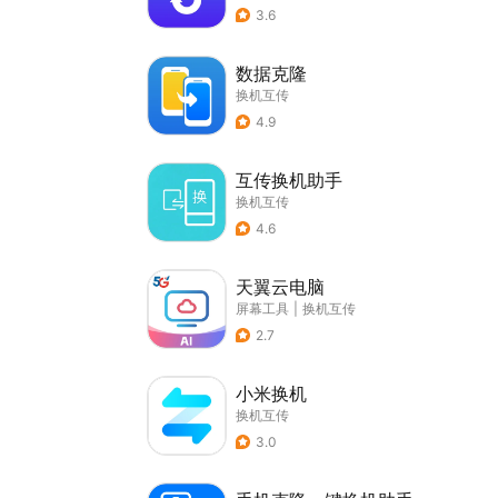
3.6
数据克隆
换机互传
4.9
互传换机助手
换机互传
4.6
天翼云电脑
屏幕工具
|
换机互传
2.7
小米换机
换机互传
3.0