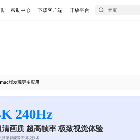
讯
帮助中心
下载客户端
开放平台
mac版发现更多应用
4K 240Hz
超清画质 超高帧率 极致视觉体验
讯独家智能音画调校技术