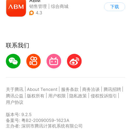
ABM
销售管理
|
综合商城
下载
|
其他
|
商家管理
4.3
联系我们
|
|
|
|
|
关于腾讯
About Tencent
服务条款
商务洽谈
腾讯招聘
|
|
|
|
|
腾讯公益
版权所有
用户权限
隐私政策
侵权投诉指引
用户协议
版本号:
9.2.5
备案号: 粤B2-20090059-1623A
主办者: 深圳市腾讯计算机系统有限公司