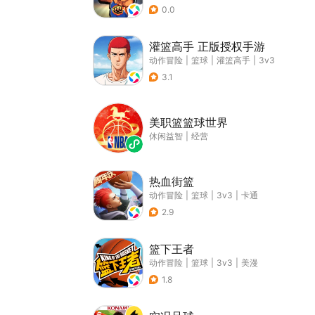
0.0
灌篮高手 正版授权手游
动作冒险
|
篮球
|
灌篮高手
|
3v3
3.1
美职篮篮球世界
休闲益智
|
经营
热血街篮
动作冒险
|
篮球
|
3v3
|
卡通
2.9
篮下王者
动作冒险
|
篮球
|
3v3
|
美漫
1.8