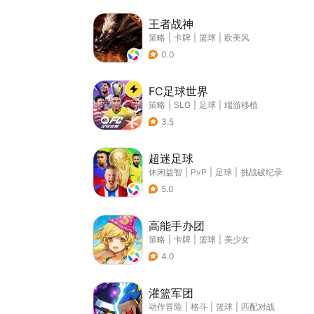
王者战神
策略
|
卡牌
|
篮球
|
欧美风
0.0
FC足球世界
策略
|
SLG
|
足球
|
端游移植
3.5
超迷足球
休闲益智
|
PvP
|
足球
|
挑战破纪录
5.0
高能手办团
策略
|
卡牌
|
篮球
|
美少女
4.0
灌篮军团
动作冒险
|
格斗
|
篮球
|
匹配对战