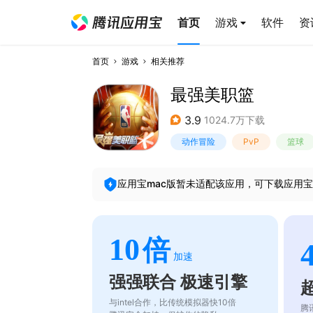
首页
游戏
软件
资
首页
游戏
相关推荐
最强美职篮
3.9
1024.7万下载
动作冒险
PvP
篮球
应用宝mac版暂未适配该应用，可下载应用宝
10
倍
加速
强强联合 极速引擎
与intel合作，比传统模拟器快10倍
腾