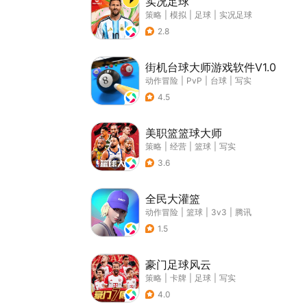
实况足球
策略
|
模拟
|
足球
|
实况足球
2.8
街机台球大师游戏软件V1.0
动作冒险
|
PvP
|
台球
|
写实
4.5
美职篮篮球大师
策略
|
经营
|
篮球
|
写实
3.6
全民大灌篮
动作冒险
|
篮球
|
3v3
|
腾讯
1.5
豪门足球风云
策略
|
卡牌
|
足球
|
写实
4.0