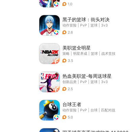
1.0
黑子的篮球：街头对决
动作冒险
|
PvP
|
篮球
|
3v3
2.6
美职篮全明星
策略
|
明星养成
|
篮球
|
战术竞技
3.5
热血美职篮-每周送球星
创新品类
|
PvP
|
篮球
|
3v3
2.5
台球王者
动作冒险
|
PvP
|
台球
|
匹配对战
5.0