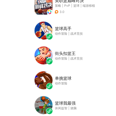
美职篮巅峰对决
策略
|
PvP
|
篮球
|
端游移植
3.0
篮球高手
动作冒险
|
战术竞技
街头扣篮王
动作冒险
|
战术竞技
单挑篮球
动作冒险
篮球我最强
休闲益智
|
烧脑