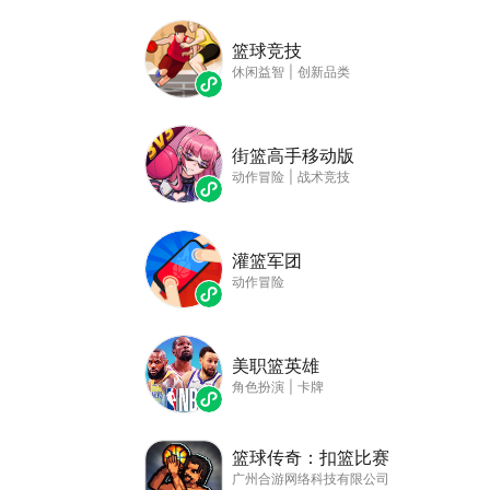
篮球竞技
休闲益智
|
创新品类
街篮高手移动版
动作冒险
|
战术竞技
灌篮军团
动作冒险
美职篮英雄
角色扮演
|
卡牌
篮球传奇：扣篮比赛
广州合游网络科技有限公司