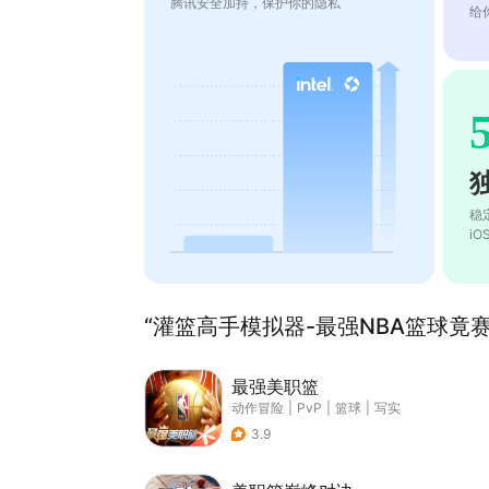
腾讯安全加持，保护你的隐私
给
稳
i
“灌篮高手模拟器-最强NBA篮球竟赛
最强美职篮
动作冒险
|
PvP
|
篮球
|
写实
3.9