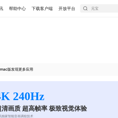
讯
帮助中心
下载客户端
开放平台
mac版发现更多应用
4K 240Hz
超清画质 超高帧率 极致视觉体验
讯独家智能音画调校技术