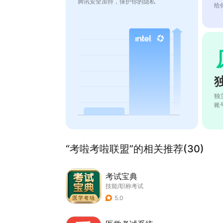
腾讯安全加持，保护你的隐私
给
独
账
“考啦考啦联盟”的相关推荐(30)
考试宝典
技能/职称考试
5.0