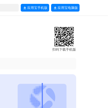
应用宝
手机版
应用宝
电脑版
扫码下载手机版