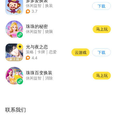
多多爱换装
休闲益智
|
换装
下载
|
儿童游戏
|
卡通
3.7
珠珠的秘密
马上玩
休闲益智
|
烧脑
光与夜之恋
策略
|
卡牌
|
恋爱
云游戏
下载
|
乙女
4.4
珠珠百变换装
马上玩
休闲益智
|
消除
联系我们