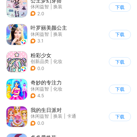
公主梦幻穿搭
休闲益智
|
换装
下载
|
女性向
|
卡通
2.0
叶罗丽美颜公主
休闲益智
|
换装
下载
|
动漫改编
3.1
|
精灵梦叶罗丽
粉彩少女
创新品类
|
化妆
下载
|
女性向
|
卡通
0.0
奇妙的专注力
休闲益智
|
化妆
下载
|
宝宝巴士
|
儿童游戏
4.5
我的生日派对
休闲益智
|
换装
|
卡通
下载
0.0