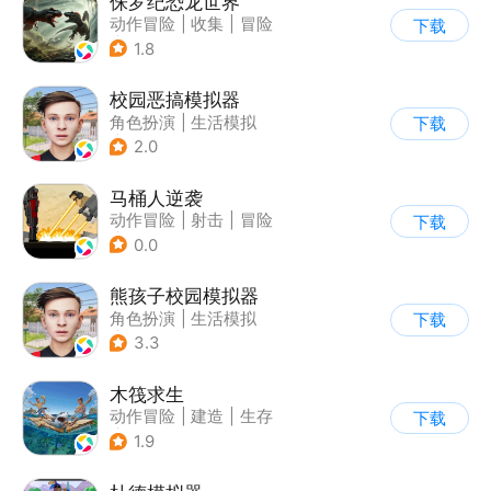
侏罗纪恐龙世界
动作冒险
|
收集
|
冒险
下载
|
写实
1.8
校园恶搞模拟器
角色扮演
|
生活模拟
下载
|
写实
2.0
马桶人逆袭
动作冒险
|
射击
|
冒险
下载
|
像素风
0.0
熊孩子校园模拟器
角色扮演
|
生活模拟
下载
|
写实
3.3
木筏求生
动作冒险
|
建造
|
生存
下载
|
写实
1.9