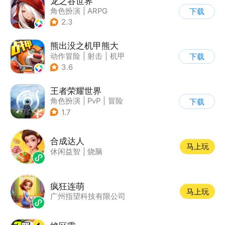
龙之谷世界
角色扮演
|
ARPG
下载
|
奇幻
|
开放世界
2.3
熊出没之机甲熊大
动作冒险
|
射击
|
机甲
下载
|
熊出没
3.6
王者荣耀世界
角色扮演
|
PvP
|
冒险
下载
|
开放世界
1.7
合成达人
马上玩
休闲益智
|
烧脑
疯狂连萌
马上玩
广州指望科技有限公司