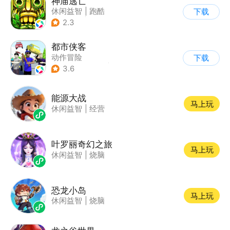
神庙逃亡
休闲益智
|
跑酷
下载
|
欧美风
|
创梦天地
2.3
都市侠客
动作冒险
下载
|
第一人称射击
|
冒险
3.6
|
开放世界
能源大战
马上玩
休闲益智
|
经营
叶罗丽奇幻之旅
马上玩
休闲益智
|
烧脑
恐龙小岛
马上玩
休闲益智
|
烧脑