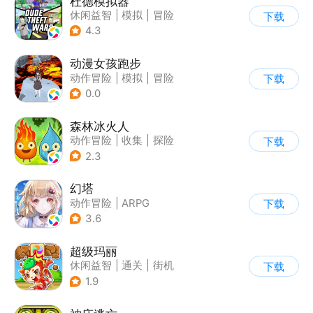
杜德模拟器
休闲益智
|
模拟
|
冒险
下载
|
写实
4.3
动漫女孩跑步
动作冒险
|
模拟
|
冒险
下载
|
日系
0.0
森林冰火人
动作冒险
|
收集
|
探险
下载
|
儿童游戏
2.3
幻塔
动作冒险
|
ARPG
下载
|
奇幻
|
开放世界
3.6
超级玛丽
休闲益智
|
通关
|
街机
下载
|
儿童游戏
1.9