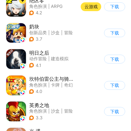
绝区零
角色扮演
|
ARPG
云游戏
下载
|
冒险
|
美少女
4.2
奶块
创新品类
|
沙盒
|
冒险
下载
|
开放世界
3.7
明日之后
动作冒险
|
建造模拟
下载
|
丧尸
|
明日之后
4.1
坎特伯雷公主与骑士唤醒冠军之剑的奇幻冒险
角色扮演
|
卡牌
|
奇幻
下载
|
剧情
4.0
英勇之地
角色扮演
|
沙盒
|
冒险
下载
|
steam游戏
3.3