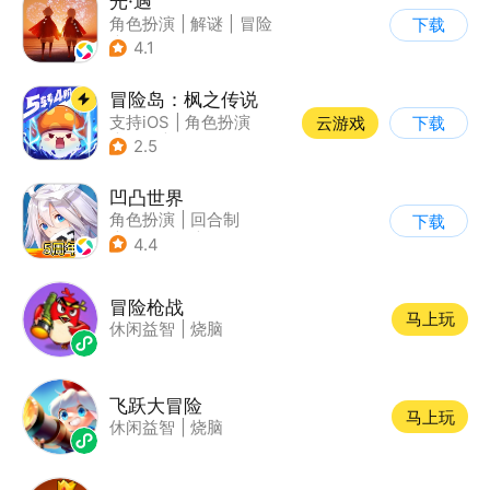
光·遇
角色扮演
|
解谜
|
冒险
下载
|
开放世界
4.1
冒险岛：枫之传说
支持iOS
|
角色扮演
云游戏
下载
|
放置
|
冒险
2.5
凹凸世界
角色扮演
|
回合制
下载
|
动漫改编
|
凹凸世界
4.4
冒险枪战
马上玩
休闲益智
|
烧脑
飞跃大冒险
马上玩
休闲益智
|
烧脑