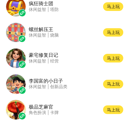
疯狂骑士团
马上玩
休闲益智
|
塔防
螺丝解压王
马上玩
休闲益智
|
烧脑
豪宅修复日记
马上玩
休闲益智
|
经营
李国富的小日子
马上玩
休闲益智
|
创新品类
极品芝麻官
马上玩
角色扮演
|
卡牌