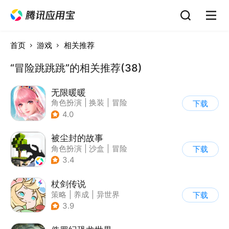
首页
游戏
相关推荐
“冒险跳跳跳”的相关推荐(38)
无限暖暖
角色扮演
|
换装
|
冒险
下载
|
开放世界
4.0
被尘封的故事
角色扮演
|
沙盒
|
冒险
下载
|
开放世界
3.4
杖剑传说
策略
|
养成
|
异世界
下载
|
二次元
3.9