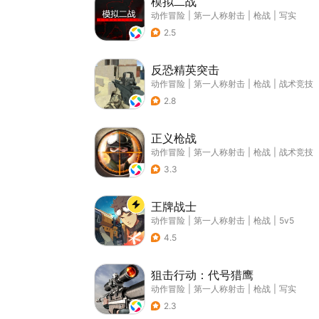
模拟二战
动作冒险
|
第一人称射击
|
枪战
|
写实
2.5
反恐精英突击
动作冒险
|
第一人称射击
|
枪战
|
战术竞技
2.8
正义枪战
动作冒险
|
第一人称射击
|
枪战
|
战术竞技
3.3
王牌战士
动作冒险
|
第一人称射击
|
枪战
|
5v5
4.5
狙击行动：代号猎鹰
动作冒险
|
第一人称射击
|
枪战
|
写实
2.3