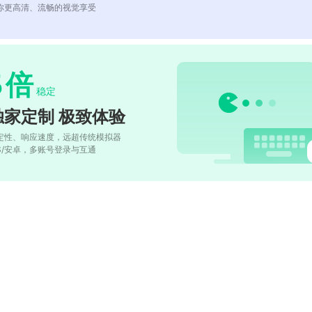
你更高清、流畅的视觉享受
5
倍
稳定
独家定制 极致体验
定性、响应速度，远超传统模拟器
OS/安卓，多账号登录与互通