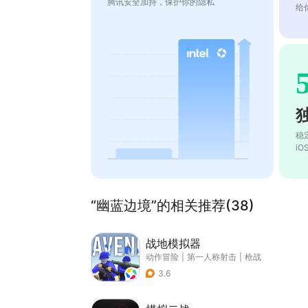
腾讯安全加持，保护你的隐私
给
稳
i
“幽蓝边境”的相关推荐(38)
战地模拟器
动作冒险
|
第一人称射击
|
枪战
3.6