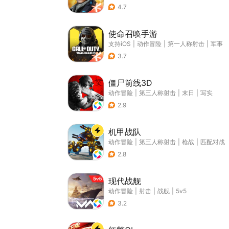
4.7
使命召唤手游
支持iOS
|
动作冒险
|
第一人称射击
|
军事
3.7
僵尸前线3D
动作冒险
|
第三人称射击
|
末日
|
写实
2.9
机甲战队
动作冒险
|
第三人称射击
|
枪战
|
匹配对战
2.8
现代战舰
动作冒险
|
射击
|
战舰
|
5v5
3.2