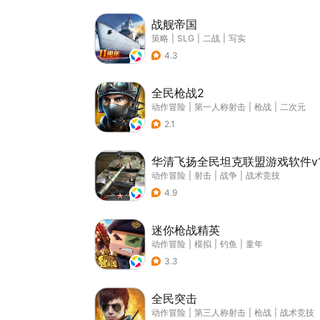
战舰帝国
策略
|
SLG
|
二战
|
写实
4.3
全民枪战2
动作冒险
|
第一人称射击
|
枪战
|
二次元
2.1
华清飞扬全民坦克联盟游戏软件v1
动作冒险
|
射击
|
战争
|
战术竞技
4.9
迷你枪战精英
动作冒险
|
模拟
|
钓鱼
|
童年
3.3
全民突击
动作冒险
|
第三人称射击
|
枪战
|
战术竞技