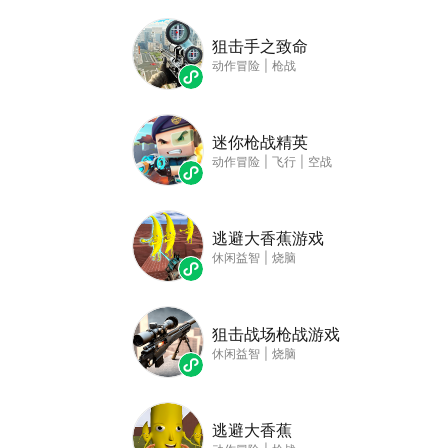
狙击手之致命
动作冒险
|
枪战
迷你枪战精英
动作冒险
|
飞行
|
空战
逃避大香蕉游戏
休闲益智
|
烧脑
狙击战场枪战游戏
休闲益智
|
烧脑
逃避大香蕉