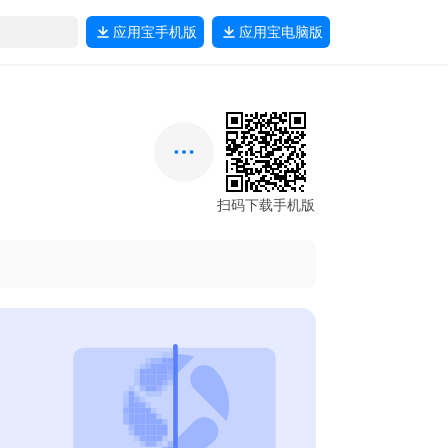
应用宝
手机版
应用宝
电脑版
扫码下载手机版