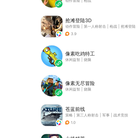
动作冒险
|
枪战
抢滩登陆3D
动作冒险
|
第一人称射击
|
枪战
|
抢滩登陆
3.9
像素吃鸡特工
休闲益智
|
烧脑
像素无尽冒险
休闲益智
|
烧脑
苍蓝前线
策略
|
第三人称射击
|
军事
|
战术竞技
1.0