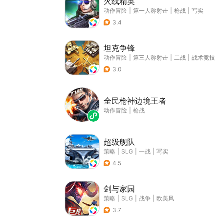
火线精英
动作冒险
|
第一人称射击
|
枪战
|
写实
3.4
坦克争锋
动作冒险
|
第三人称射击
|
二战
|
战术竞技
3.0
全民枪神边境王者
动作冒险
|
枪战
超级舰队
策略
|
SLG
|
一战
|
写实
4.5
剑与家园
策略
|
SLG
|
战争
|
欧美风
3.7