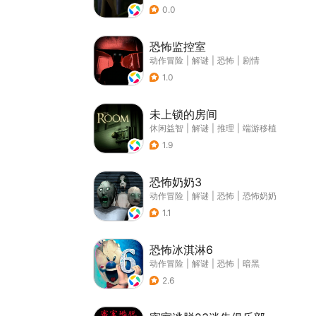
0.0
恐怖监控室
动作冒险
|
解谜
|
恐怖
|
剧情
1.0
未上锁的房间
休闲益智
|
解谜
|
推理
|
端游移植
1.9
恐怖奶奶3
动作冒险
|
解谜
|
恐怖
|
恐怖奶奶
1.1
恐怖冰淇淋6
动作冒险
|
解谜
|
恐怖
|
暗黑
2.6