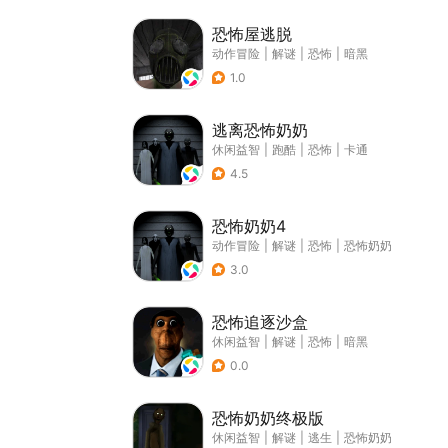
恐怖屋逃脱
动作冒险
|
解谜
|
恐怖
|
暗黑
1.0
逃离恐怖奶奶
休闲益智
|
跑酷
|
恐怖
|
卡通
4.5
恐怖奶奶4
动作冒险
|
解谜
|
恐怖
|
恐怖奶奶
3.0
恐怖追逐沙盒
休闲益智
|
解谜
|
恐怖
|
暗黑
0.0
恐怖奶奶终极版
休闲益智
|
解谜
|
逃生
|
恐怖奶奶