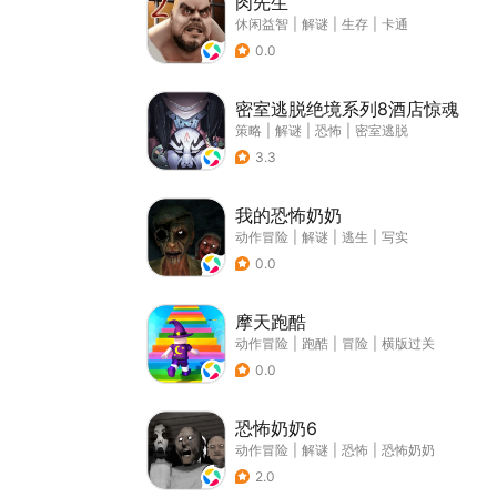
肉先生
休闲益智
|
解谜
|
生存
|
卡通
0.0
密室逃脱绝境系列8酒店惊魂
策略
|
解谜
|
恐怖
|
密室逃脱
3.3
我的恐怖奶奶
动作冒险
|
解谜
|
逃生
|
写实
0.0
摩天跑酷
动作冒险
|
跑酷
|
冒险
|
横版过关
0.0
恐怖奶奶6
动作冒险
|
解谜
|
恐怖
|
恐怖奶奶
2.0