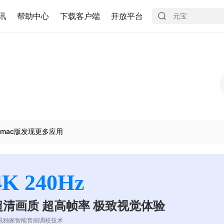
讯
帮助中心
下载客户端
开放平台
mac版发现更多应用
4K 240Hz
超清画质 超高帧率 极致视觉体验
讯独家智能音画调校技术