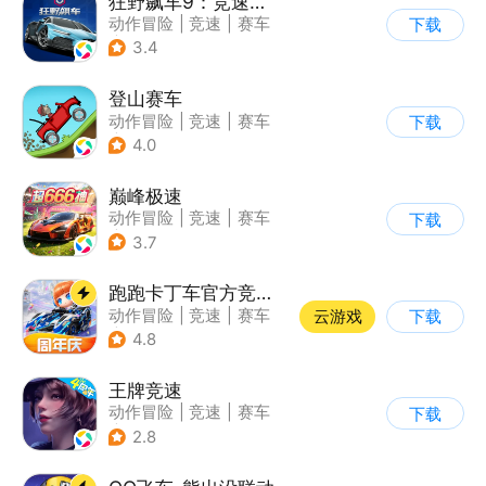
狂野飙车9：竞速传奇
动作冒险
|
竞速
|
赛车
下载
|
狂野飙车
3.4
登山赛车
动作冒险
|
竞速
|
赛车
下载
|
卡通
4.0
巅峰极速
动作冒险
|
竞速
|
赛车
下载
|
漂移
3.7
跑跑卡丁车官方竞速版
动作冒险
|
竞速
|
赛车
云游戏
下载
|
跑跑卡丁车
4.8
王牌竞速
动作冒险
|
竞速
|
赛车
下载
|
漂移
2.8