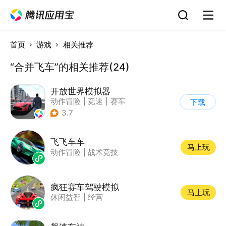
首页
游戏
相关推荐
“合并飞车”的相关推荐(24)
开放世界模拟器
动作冒险
|
竞速
|
赛车
下载
|
开放世界
3.7
飞飞车车
马上玩
动作冒险
|
战术竞技
疯狂赛车驾驶模拟
马上玩
休闲益智
|
经营