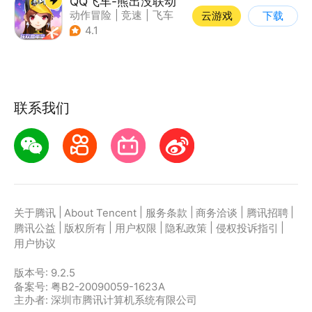
QQ飞车-熊出没联动
动作冒险
|
竞速
|
飞车
云游戏
下载
|
漂移
4.1
联系我们
|
|
|
|
|
关于腾讯
About Tencent
服务条款
商务洽谈
腾讯招聘
|
|
|
|
|
腾讯公益
版权所有
用户权限
隐私政策
侵权投诉指引
用户协议
版本号:
9.2.5
备案号: 粤B2-20090059-1623A
主办者: 深圳市腾讯计算机系统有限公司