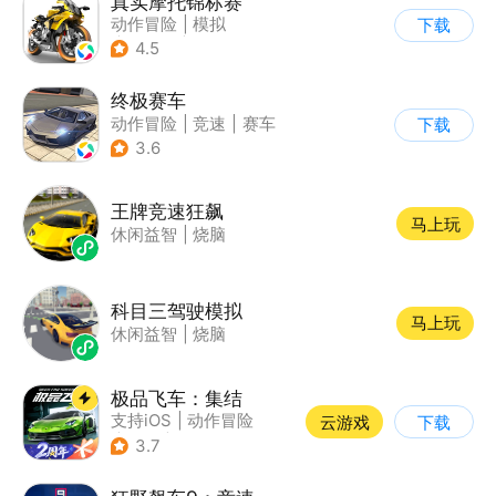
真实摩托锦标赛
动作冒险
|
模拟
下载
|
摩托车
|
写实
4.5
终极赛车
动作冒险
|
竞速
|
赛车
下载
3.6
王牌竞速狂飙
马上玩
休闲益智
|
烧脑
科目三驾驶模拟
马上玩
休闲益智
|
烧脑
极品飞车：集结
支持iOS
|
动作冒险
云游戏
下载
|
竞速
|
赛车
3.7