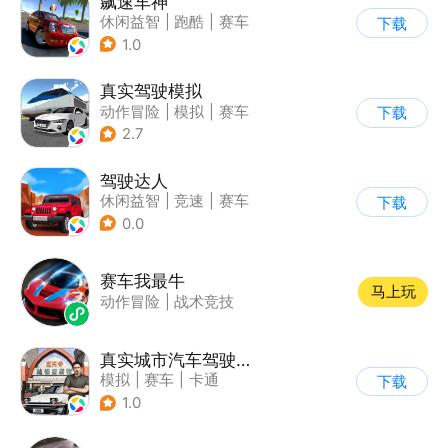
飙速车神
休闲益智
|
跑酷
|
赛车
下载
|
漂移
1.0
真实驾驶模拟
动作冒险
|
模拟
|
赛车
下载
|
漂移
2.7
驾驶达人
休闲益智
|
竞速
|
赛车
下载
|
漂移
0.0
赛车我最牛
马上玩
动作冒险
|
战术竞技
真实城市汽车驾驶3D
模拟
|
赛车
|
卡通
下载
|
竞速
1.0