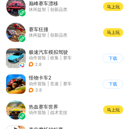
巅峰赛车漂移
马上玩
休闲益智
|
创新品类
赛车狂撞
马上玩
休闲益智
|
创新品类
极速汽车模拟驾驶
动作冒险
|
收集
|
赛车
下载
|
漂移
2.8
怪物卡车2
动作冒险
|
竞速
|
赛车
下载
|
卡通
3.8
热血赛车世界
马上玩
动作冒险
|
战术竞技