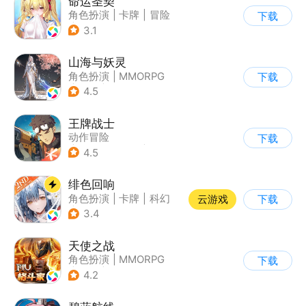
命运圣契
角色扮演
|
卡牌
|
冒险
下载
|
美少女
3.1
山海与妖灵
角色扮演
|
MMORPG
下载
|
仙侠
|
山海经
4.5
王牌战士
动作冒险
下载
|
第一人称射击
|
枪战
4.5
|
5v5
绯色回响
角色扮演
|
卡牌
|
科幻
云游戏
下载
|
美少女
3.4
天使之战
角色扮演
|
MMORPG
下载
|
奇迹
|
奇迹MU
4.2