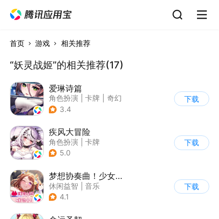
首页
游戏
相关推荐
“妖灵战姬”的相关推荐(17)
爱琳诗篇
角色扮演
|
卡牌
|
奇幻
下载
|
美少女
3.4
疾风大冒险
角色扮演
|
卡牌
下载
|
美少女
|
二次元
5.0
梦想协奏曲！少女乐团派对！
休闲益智
|
音乐
下载
|
美少女
|
二次元
4.1