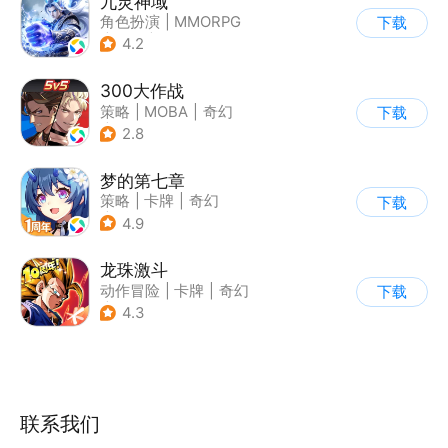
九灵神域
角色扮演
|
MMORPG
下载
|
仙侠
|
中国风
4.2
300大作战
策略
|
MOBA
|
奇幻
下载
|
5v5
2.8
梦的第七章
策略
|
卡牌
|
奇幻
下载
|
剧情
4.9
龙珠激斗
动作冒险
|
卡牌
|
奇幻
下载
|
龙珠
4.3
联系我们