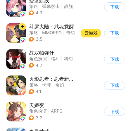
碧蓝航线
策略
|
弹幕射击
|
战舰
下载
|
美少女
4.3
斗罗大陆：武魂觉醒
策略
|
MMORPG
|
奇幻
云游戏
下载
|
斗罗大陆
3.5
战双帕弥什
角色扮演
|
格斗
|
科幻
下载
|
美少女
4.2
火影忍者：忍者新世代
策略
|
卡牌
|
奇幻
下载
|
火影
4.1
天姬变
角色扮演
|
ARPG
下载
|
奇幻
|
剧情
3.2