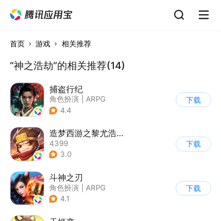
首页
游戏
相关推荐
“神之浩劫”的相关推荐(14)
捕盗行纪
角色扮演
|
ARPG
下载
|
武侠
|
剧情
4.4
造梦西游之黎尤浩劫篇
4399
下载
3.0
斗神之刃
角色扮演
|
ARPG
下载
|
武侠
|
剧情
4.1