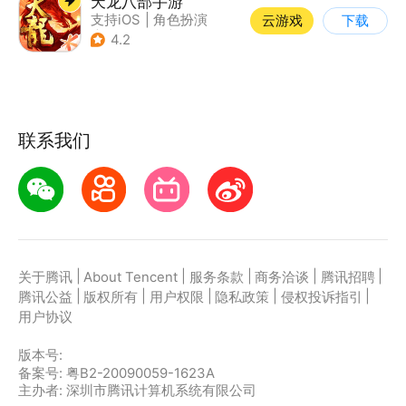
天龙八部手游
支持iOS
|
角色扮演
云游戏
下载
|
MMORPG
|
武侠
4.2
联系我们
|
|
|
|
|
关于腾讯
About Tencent
服务条款
商务洽谈
腾讯招聘
|
|
|
|
|
腾讯公益
版权所有
用户权限
隐私政策
侵权投诉指引
用户协议
版本号:
备案号: 粤B2-20090059-1623A
主办者: 深圳市腾讯计算机系统有限公司