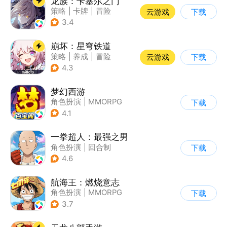
龙族：卡塞尔之门
策略
|
卡牌
|
冒险
云游戏
下载
|
龙族
3.4
崩坏：星穹铁道
策略
|
养成
|
冒险
云游戏
下载
|
崩坏
4.3
梦幻西游
角色扮演
|
MMORPG
下载
|
西游
|
自由交易
4.1
一拳超人：最强之男
角色扮演
|
回合制
下载
|
动漫改编
|
一拳超人
4.6
航海王：燃烧意志
角色扮演
|
MMORPG
下载
|
奇幻
|
海贼王
3.7