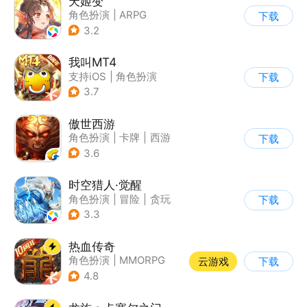
天姬变
角色扮演
|
ARPG
下载
|
奇幻
|
剧情
3.2
我叫MT4
支持iOS
|
角色扮演
下载
|
ARPG
|
奇幻
3.7
傲世西游
角色扮演
|
卡牌
|
西游
下载
|
卡通
3.6
时空猎人·觉醒
角色扮演
|
冒险
|
贪玩
下载
|
街机
3.3
热血传奇
角色扮演
|
MMORPG
云游戏
下载
|
传奇
|
千人同屏
4.8