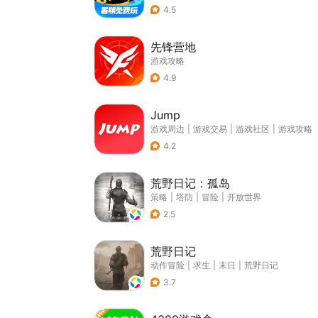
4.5
先锋营地
游戏攻略
4.9
Jump
游戏周边
|
游戏交易
|
游戏社区
|
游戏攻略
4.2
荒野日记：孤岛
策略
|
塔防
|
冒险
|
开放世界
2.5
荒野日记
动作冒险
|
求生
|
末日
|
荒野日记
3.7