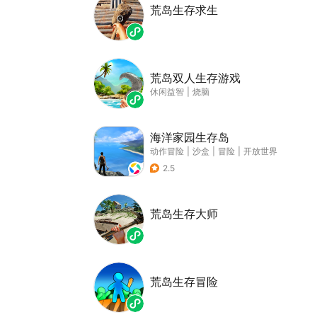
荒岛生存求生
荒岛双人生存游戏
休闲益智
|
烧脑
海洋家园生存岛
动作冒险
|
沙盒
|
冒险
|
开放世界
2.5
荒岛生存大师
荒岛生存冒险