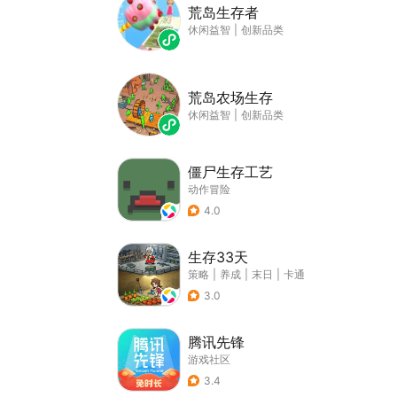
荒岛生存者
休闲益智
|
创新品类
荒岛农场生存
休闲益智
|
创新品类
僵尸生存工艺
动作冒险
4.0
生存33天
策略
|
养成
|
末日
|
卡通
3.0
腾讯先锋
游戏社区
3.4