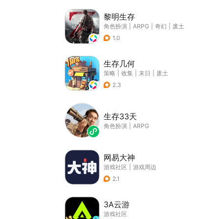
黎明生存
角色扮演
|
ARPG
|
奇幻
|
废土
1.0
生存几何
策略
|
收集
|
末日
|
废土
2.3
生存33天
角色扮演
|
ARPG
网易大神
游戏社区
|
游戏周边
2.1
3A云游
游戏社区