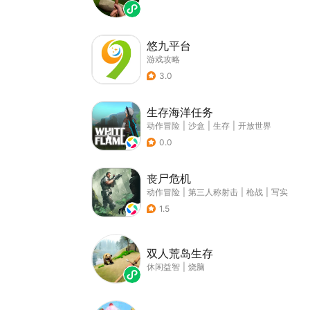
悠九平台
游戏攻略
3.0
生存海洋任务
动作冒险
|
沙盒
|
生存
|
开放世界
0.0
丧尸危机
动作冒险
|
第三人称射击
|
枪战
|
写实
1.5
双人荒岛生存
休闲益智
|
烧脑