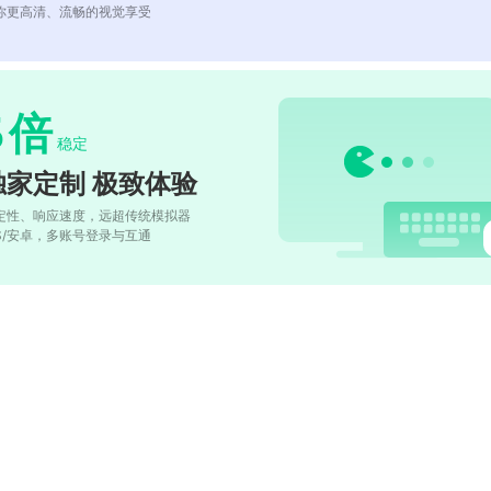
你更高清、流畅的视觉享受
5
倍
稳定
独家定制 极致体验
定性、响应速度，远超传统模拟器
OS/安卓，多账号登录与互通