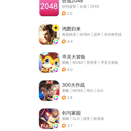
合成2048
休闲益智
|
合成
|
2048
2.0
鸿图归来
角色扮演
|
MOBA
|
战争
|
非对称竞技
4.4
寻灵大冒险
策略
|
MOBA
|
异世界
|
寻灵大冒险
4.0
300大作战
策略
|
MOBA
|
奇幻
|
5v5
2.8
剑与家园
策略
|
SLG
|
战争
|
欧美风
3.7