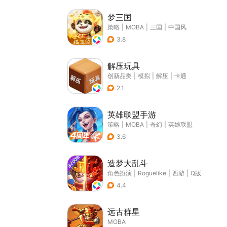
梦三国
策略
|
MOBA
|
三国
|
中国风
3.8
解压玩具
创新品类
|
模拟
|
解压
|
卡通
2.1
英雄联盟手游
策略
|
MOBA
|
奇幻
|
英雄联盟
3.6
造梦大乱斗
角色扮演
|
Roguelike
|
西游
|
Q版
4.4
远古群星
MOBA