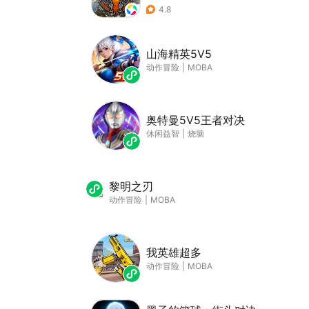
4.8
山海精英5V5
动作冒险
|
MOBA
奥特曼5V5王者对决
休闲益智
|
烧脑
黎明之刃
动作冒险
|
MOBA
我英雄超多
动作冒险
|
MOBA