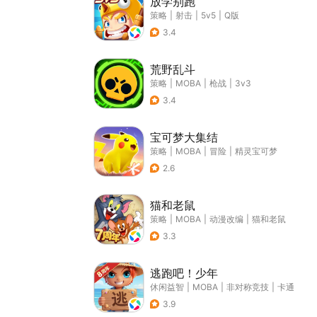
放学别跑
策略
|
射击
|
5v5
|
Q版
3.4
荒野乱斗
策略
|
MOBA
|
枪战
|
3v3
3.4
宝可梦大集结
策略
|
MOBA
|
冒险
|
精灵宝可梦
2.6
猫和老鼠
策略
|
MOBA
|
动漫改编
|
猫和老鼠
3.3
逃跑吧！少年
休闲益智
|
MOBA
|
非对称竞技
|
卡通
3.9