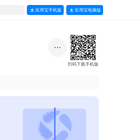
应用宝
手机版
应用宝
电脑版
扫码下载手机版