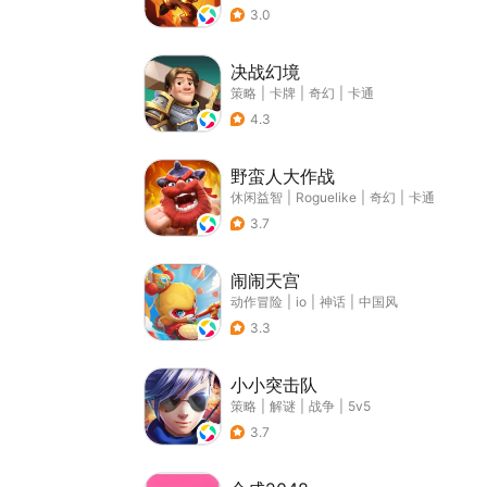
3.0
决战幻境
策略
|
卡牌
|
奇幻
|
卡通
4.3
野蛮人大作战
休闲益智
|
Roguelike
|
奇幻
|
卡通
3.7
闹闹天宫
动作冒险
|
io
|
神话
|
中国风
3.3
小小突击队
策略
|
解谜
|
战争
|
5v5
3.7