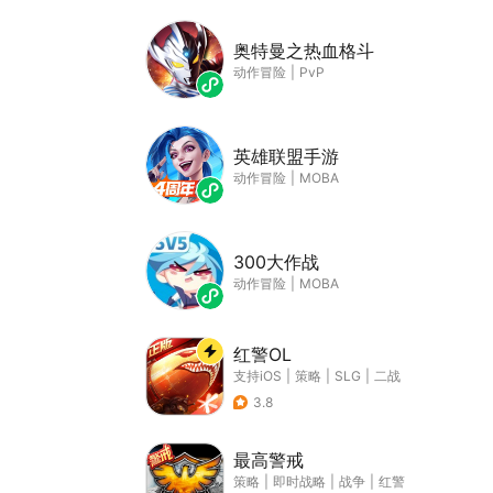
奥特曼之热血格斗
动作冒险
|
PvP
英雄联盟手游
动作冒险
|
MOBA
300大作战
动作冒险
|
MOBA
红警OL
支持iOS
|
策略
|
SLG
|
二战
3.8
最高警戒
策略
|
即时战略
|
战争
|
红警