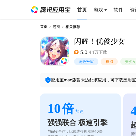
首页
游戏
软件
资
首页
游戏
相关推荐
闪耀！优俊少女
5.0
4.1万下载
角色扮演
模拟
美少女
应用宝mac版暂未适配该应用，可下载应用宝
10
倍
加速
强强联合 极速引擎
与intel合作，比传统模拟器快10倍
腾