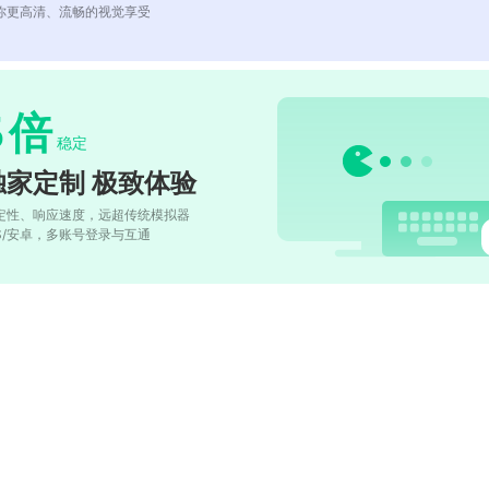
你更高清、流畅的视觉享受
5
倍
稳定
独家定制 极致体验
定性、响应速度，远超传统模拟器
OS/安卓，多账号登录与互通