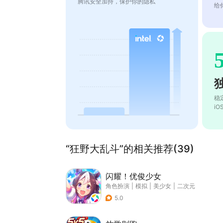
腾讯安全加持，保护你的隐私
给
稳
i
“狂野大乱斗”的相关推荐(39)
闪耀！优俊少女
角色扮演
|
模拟
|
美少女
|
二次元
5.0