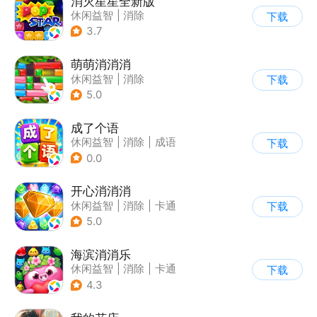
消灭星星全新版
休闲益智
|
消除
下载
3.7
萌萌消消消
休闲益智
|
消除
下载
5.0
成了个语
休闲益智
|
消除
|
成语
下载
0.0
开心消消消
休闲益智
|
消除
|
卡通
下载
5.0
海滨消消乐
休闲益智
|
消除
|
卡通
下载
|
乐元素
4.3