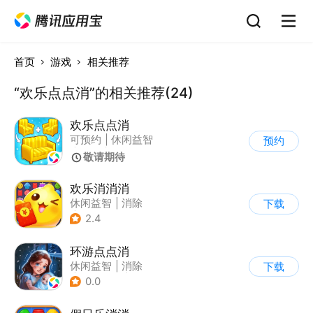
首页
游戏
相关推荐
“欢乐点点消”的相关推荐(24)
欢乐点点消
可预约
|
休闲益智
预约
|
消除
|
卡通
敬请期待
欢乐消消消
休闲益智
|
消除
下载
|
积分网赚
2.4
环游点点消
休闲益智
|
消除
下载
|
云步互娱
|
养成
0.0