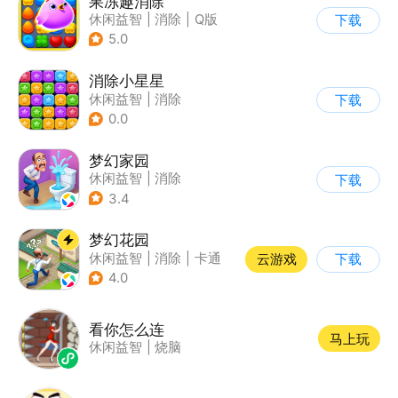
果冻趣消除
休闲益智
|
消除
|
Q版
下载
5.0
消除小星星
休闲益智
|
消除
下载
0.0
梦幻家园
休闲益智
|
消除
下载
|
女性向
|
卡通
3.4
梦幻花园
休闲益智
|
消除
|
卡通
云游戏
下载
|
创梦天地
4.0
看你怎么连
马上玩
休闲益智
|
烧脑