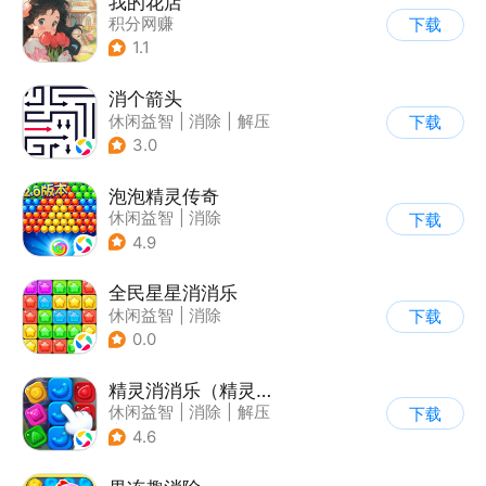
我的花店
积分网赚
下载
1.1
消个箭头
休闲益智
|
消除
|
解压
下载
|
清新
3.0
泡泡精灵传奇
休闲益智
|
消除
下载
|
泡泡龙
|
卡通
4.9
全民星星消消乐
休闲益智
|
消除
下载
0.0
精灵消消乐（精灵版）
休闲益智
|
消除
|
解压
下载
|
单机
4.6