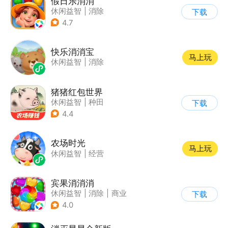
假日乐消消
休闲益智
|
消除
下载
|
乐元素
4.7
快乐消消宝
马上玩
休闲益智
|
消除
猪猪红包世界
休闲益智
|
种田
下载
|
田园生活
|
积分网赚
4.4
农场时光
马上玩
休闲益智
|
经营
宾果消消消
休闲益智
|
消除
|
商业
下载
|
宾果消消消
4.0