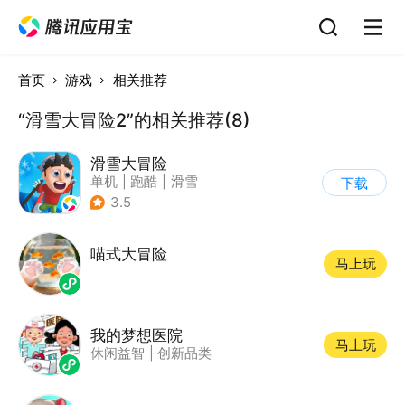
首页
游戏
相关推荐
“滑雪大冒险2”的相关推荐(8)
滑雪大冒险
单机
|
跑酷
|
滑雪
下载
|
游道易
3.5
喵式大冒险
马上玩
我的梦想医院
马上玩
休闲益智
|
创新品类