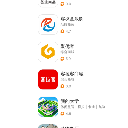
0.0
客徕拿乐购
品牌商家
4.7
聚优客
综合商城
5.0
客拉客商城
综合商城
0.0
我的大学
休闲益智
|
模拟
|
卡通
|
九游
4.6