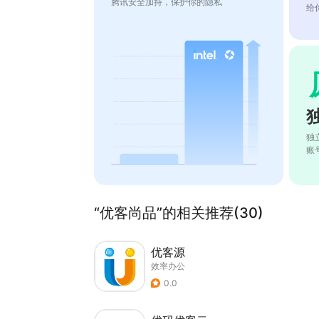
腾讯安全加持，保护你的隐私
给
独
账
“优客尚品”的相关推荐(30)
优客源
效率办公
0.0