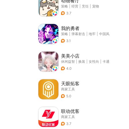
动物餐厅
策略
|
经营
|
烹饪
|
宠物
3.7
我的勇者
策略
|
弹幕射击
|
地牢
|
中国风
3.1
美美小店
休闲益智
|
换装
|
女性向
|
卡通
4.0
天眼拓客
商家工具
5.0
联动优客
商家工具
3.7