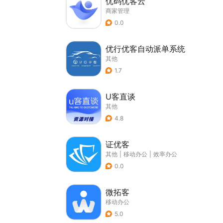
优码优客云
商家管理
0.0
优行优客自动派单系统
其他
1.7
U客直谈
其他
4.8
证优客
其他
|
移动办公
|
效率办公
0.0
微拓客
移动办公
5.0