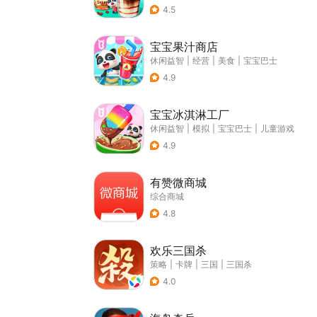
4.5
宝宝果汁商店
休闲益智
|
经营
|
美食
|
宝宝巴士
4.9
宝宝冰淇淋工厂
休闲益智
|
模拟
|
宝宝巴士
|
儿童游戏
4.9
有赞微商城
综合商城
4.8
欢乐三国杀
策略
|
卡牌
|
三国
|
三国杀
4.0