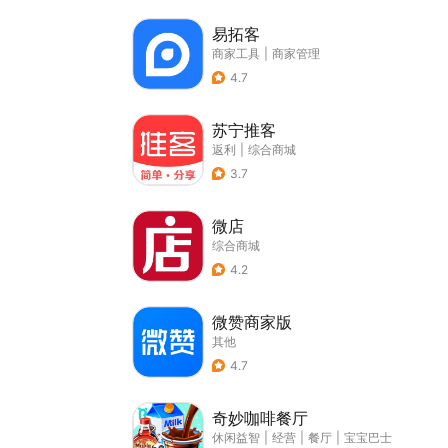
易拓客
商家工具
|
商家管理
4.7
苏宁推客
返利
|
综合商城
3.7
微店
综合商城
4.2
微赞商家版
其他
4.7
奇妙咖啡餐厅
休闲益智
|
经营
|
餐厅
|
宝宝巴士