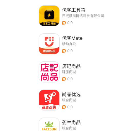
优客工具箱
日照微晨网络科技有限公司
0.0
优客Mate
移动办公
0.0
店记尚品
鞋服商城
0.0
尚品优选
综合商城
0.0
荟生尚品
综合商城